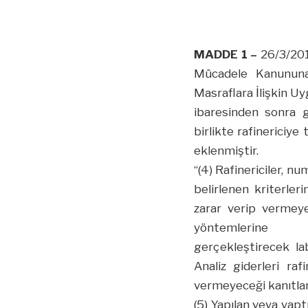
MADDE 1 –
26/3/2014
Mücadele Kanununa 
Masraflara İlişkin Uyg
ibaresinden sonra 
birlikte rafinericiye
eklenmiştir.
“(4) Rafinericiler, 
belirlenen kriterler
zarar verip vermeye
yöntemlerin
gerçekleştirecek lab
Analiz giderleri raf
vermeyeceği kanıtlan
(5) Yapılan veya yapt