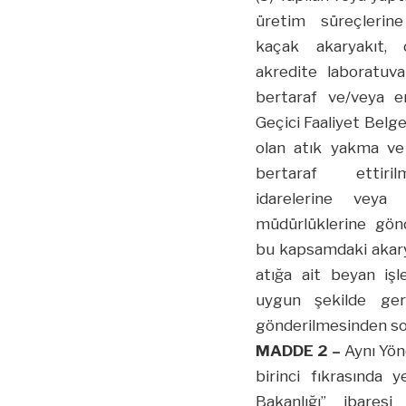
üretim süreçlerine
kaçak akaryakıt, d
akredite laboratuvar
bertaraf ve/veya e
Geçici Faaliyet Belg
olan atık yakma ve
bertaraf etti
idarelerine veya
müdürlüklerine gönd
bu kapsamdaki akary
atığa ait beyan iş
uygun şekilde geri
gönderilmesinden so
MADDE 2 –
Aynı Yön
birinci fıkrasında
Bakanlığı” ibaresi