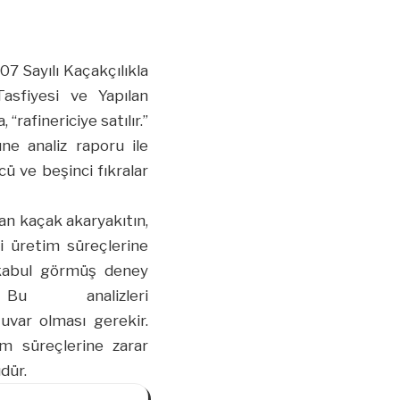
7 Sayılı Kaçakçılıkla
asfiyesi ve Yapılan
“rafinericiye satılır.”
e analiz raporu ile
cü ve beşinci fıkralar
an kaçak akaryakıtın,
ri üretim süreçlerine
ı kabul görmüş deney
u analizleri
tuvar olması gerekir.
tim süreçlerine zarar
dür.