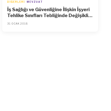
DIĞERLERI
MEVZUAT
İş Sağlığı ve Güvenliğine İlişkin İşyeri
Tehlike Sınıfları Tebliğinde Değişiklik
Yapılmasına Dair Tebliğ
31 OCAK 2018