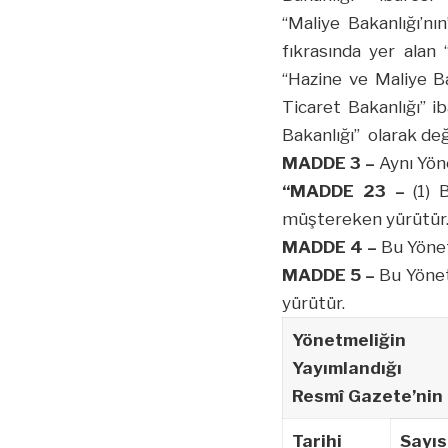
“Maliye Bakanlığı’nı
fıkrasında yer alan 
“Hazine ve Maliye Ba
Ticaret Bakanlığı” ib
Bakanlığı” olarak deği
MADDE 3 –
Aynı Yöne
“MADDE 23 –
(1) B
müştereken yürütür.
MADDE 4 –
Bu Yönet
MADDE 5 –
Bu Yönet
yürütür.
Yönetmeliğin
Yayımlandığı
Resmî Gazete’nin
Tarihi
Sayıs