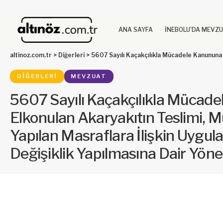
ANA SAYFA
İNEBOLU’DA MEVZ
altinoz.com.tr
>
Diğerleri
>
5607 Sayılı Kaçakçılıkla Mücadele Kanununa Göre Elkonulan Akaryakıtın Teslimi, Muhafaz
DIĞERLERI
MEVZUAT
5607 Sayılı Kaçakçılıkla Mücad
Elkonulan Akaryakıtın Teslimi, M
Yapılan Masraflara İlişkin Uygu
Değişiklik Yapılmasına Dair Yön