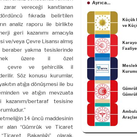
Ayrıca...
 zarar vereceği kanıtlanan
ördüncü fıkrada belirtilen
Küçük 
ın analiz raporu ile birlikte
ve Küç
İşletm
nerji geri kazanımı amacıyla
Yapıla
esi ve/veya Çevre Lisansı almış
Karayo
İlişkin
Faaliye
2749)
 beraber yakma tesislerinde
Yeterli
rilmek üzere il özel
Yönetm
Meslekî
Yapılm
 çevre ve şehircilik il
Kurum
Yönetm
erilir. Söz konusu kurumlar,
Tarihli
9-10-1
akıtın atığa dönüşmesi ile bu
Gümrük
leminden ve atığın mevzuata
Gümrük
Değişik
 kazanım/bertaraf tesisine
Tebliğ
rumludur.”
Ambulan
209)
Araçlar
etmeliğin 14 üncü maddesinin
Hizmet
 yer alan “Gümrük ve Ticaret
Değişik
Yönetm
 “Ticaret Bakanlığı” olarak,