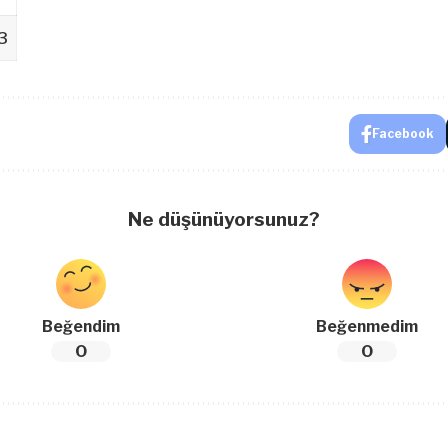
3
Facebook
Ne düşünüyorsunuz?
Beğendim
Beğenmedim
0
0