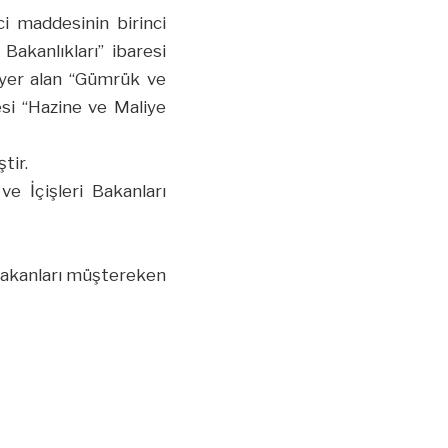
ci maddesinin birinci
Bakanlıkları” ibaresi
a yer alan “Gümrük ve
resi “Hazine ve Maliye
tir.
e İçişleri Bakanları
 Bakanları müştereken