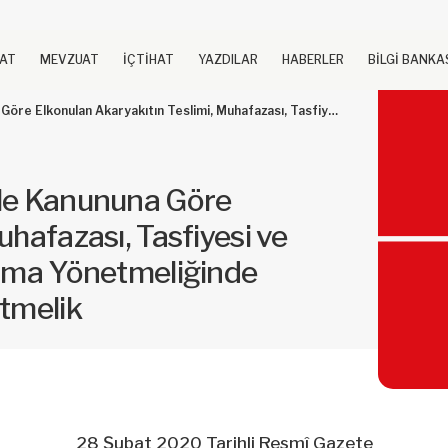
UAT
MEVZUAT
İÇTİHAT
YAZDILAR
HABERLER
BİLGİ BANKA
ası, Tasfiyesi ve Yapılan Masraflara İlişkin Uygulama Yönetmeliğinde Değişiklik Yapılmasına Dair Yönetmelik
ele Kanununa Göre
uhafazası, Tasfiyesi ve
lama Yönetmeliğinde
etmelik
28 Şubat 2020 Tarihli Resmî Gazete