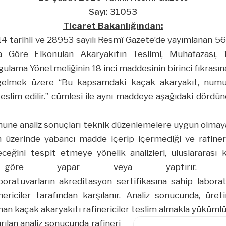
Sayı: 31053
Ticaret Bakanlığından:
 tarihli ve 28953 sayılı Resmî Gazete’de yayımlanan 560
Göre Elkonulan Akaryakıtın Teslimi, Muhafazası, T
ulama Yönetmeliğinin 18 inci maddesinin birinci fıkrasına, 
gelmek üzere “Bu kapsamdaki kaçak akaryakıt, numun
 teslim edilir.” cümlesi ile aynı maddeye aşağıdaki dördün
numune analiz sonuçları teknik düzenlemelere uygun olmay
in üzerinde yabancı madde içerip içermediği ve rafine
ceğini tespit etmeye yönelik analizleri, uluslararas
e göre yapar veya yaptırır. B
oratuvarların akreditasyon sertifikasına sahip labora
inericiler tarafından karşılanır. Analiz sonucunda, üre
an kaçak akaryakıtı rafinericiler teslim almakla yükümlü
ırılan analiz sonucunda rafineri