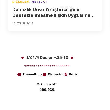
DIĞERLERI
MEVZUAT
Damızlık Düve Yetiştiriciliğinin
Desteklenmesine İlişkin Uygulama
Esasları Tebliği (Tebliğ No:
13 EYLÜL 2017
2016/39)’nde Değişiklik Yapılmasına
Dair Tebliğ (Tebliğ No: 2017/25)
𐱁𐰀𐰋𐰉𐰀𐰞 Design v.25-10
Theme-Ruby
Elementor
Foxiz
m
© Altınöz M
1996-2026