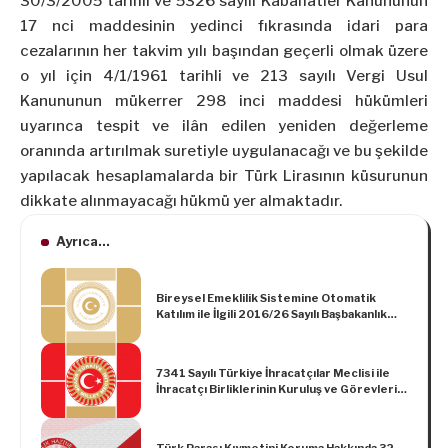
30/3/2005 tarihli ve 5326 sayılı Kabahatler Kanununun
17 nci maddesinin yedinci fıkrasında idari para
cezalarının her takvim yılı başından geçerli olmak üzere
o yıl için 4/1/1961 tarihli ve 213 sayılı Vergi Usul
Kanununun mükerrer 298 inci maddesi hükümleri
uyarınca tespit ve ilân edilen yeniden değerleme
oranında artırılmak suretiyle uygulanacağı ve bu şekilde
yapılacak hesaplamalarda bir Türk Lirasının küsurunun
dikkate alınmayacağı hükmü yer almaktadır.
Ayrıca...
Bireysel Emeklilik Sistemine Otomatik
Katılım ile İlgili 2016/26 Sayılı Başbakanlık
Genelgesi
7341 Sayılı Türkiye İhracatçılar Meclisi ile
İhracatçı Birliklerinin Kuruluş ve Görevleri
Hakkında Kanun ile Bazı Kanunlarda
Değişiklik Yapılmasına Dair Kanun
Türk Parası Kıymetini Koruma Hakkında 32