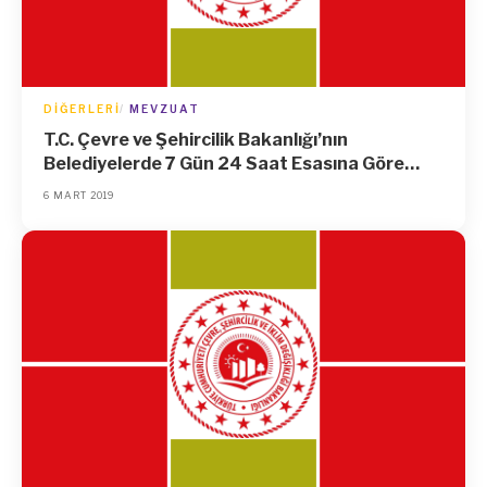
DIĞERLERI
MEVZUAT
T.C. Çevre ve Şehircilik Bakanlığı’nın
Belediyelerde 7 Gün 24 Saat Esasına Göre
Hizmet Verilmesi Hakkında 2019/4 Sayılı
6 MART 2019
Genelgesi