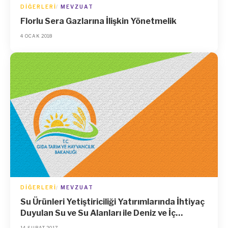
DIĞERLERI
MEVZUAT
Florlu Sera Gazlarına İlişkin Yönetmelik
4 OCAK 2018
DIĞERLERI
MEVZUAT
Su Ürünleri Yetiştiriciliği Yatırımlarında İhtiyaç
Duyulan Su ve Su Alanları ile Deniz ve İç
Sulardaki Su Ürünleri İstihsal Hakkının Kiraya
14 ŞUBAT 2017