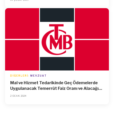
Verilmesi Hakkında Yönetmelikte Değişiklik
Yapılmasına Dair Yönetmelik
DIĞERLERI
MEVZUAT
Mal ve Hizmet Tedarikinde Geç Ödemelerde
Uygulanacak Temerrüt Faiz Oranı ve Alacağın
Tahsili Masrafları İçin Talep Edilebilecek
2 OCAK 2024
Asgari Giderim Tutarı Hakkında Tebliğ