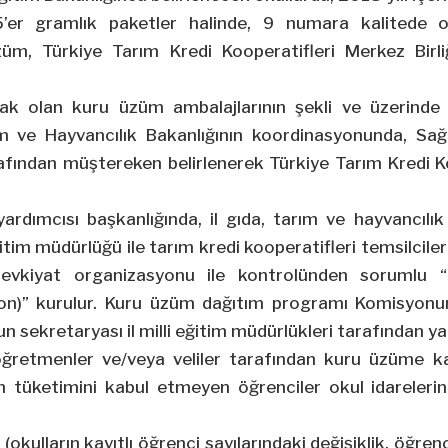
’er gramlık paketler halinde, 9 numara kalitede o
züm, Türkiye Tarım Kredi Kooperatifleri Merkez Birli
acak olan kuru üzüm ambalajlarının şekli ve üzerinde
m ve Hayvancılık Bakanlığının koordinasyonunda, Sağlı
rafından müştereken belirlenerek Türkiye Tarım Kredi K
li yardımcısı başkanlığında, il gıda, tarım ve hayvancılı
ğitim müdürlüğü ile tarım kredi kooperatifleri temsilcil
sevkiyat organizasyonu ile kontrolünden sorumlu 
n)” kurulur. Kuru üzüm dağıtım programı Komisyon
 sekretaryası il milli eğitim müdürlükleri tarafından yapı
öğretmenler ve/veya veliler tarafından kuru üzüme kar
m tüketimini kabul etmeyen öğrenciler okul idareleri
e (okulların kayıtlı öğrenci sayılarındaki değişiklik, öğren