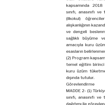
kapsamında 2018 y
sınıfı, anasınıfı v
(ilkokul) öğrenci
alışkanlığının kazandı
ve dengeli beslenm
sağlıklı büyüme ve
amacıyla kuru üzüm 
esasların belirlenmes
(2) Program kapsamın
temel eğitim birinc
kuru üzüm tüketmele
dışında tutulur.
Görevlendirme
MADDE 2- (1) Türkiye
sınıfı, anasınıfı v
dağıtımı ile görevlend