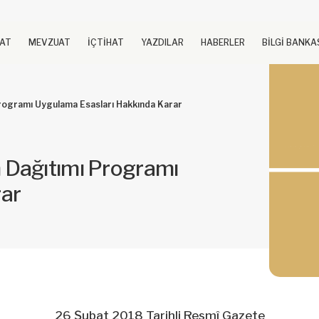
UAT
MEVZUAT
İÇTİHAT
YAZDILAR
HABERLER
BİLGİ BANKA
rogramı Uygulama Esasları Hakkında Karar
 Dağıtımı Programı
rar
26 Şubat 2018 Tarihli Resmî Gazete