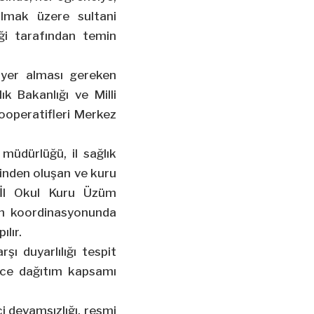
lmak üzere sultani
ği tarafından temin
 yer alması gereken
k Bakanlığı ve Milli
ooperatifleri Merkez
k müdürlüğü, il sağlık
erinden oluşan ve kuru
“İl Okul Kuru Üzüm
un koordinasyonunda
lır.
şı duyarlılığı tespit
nce dağıtım kapsamı
ci devamsızlığı, resmi