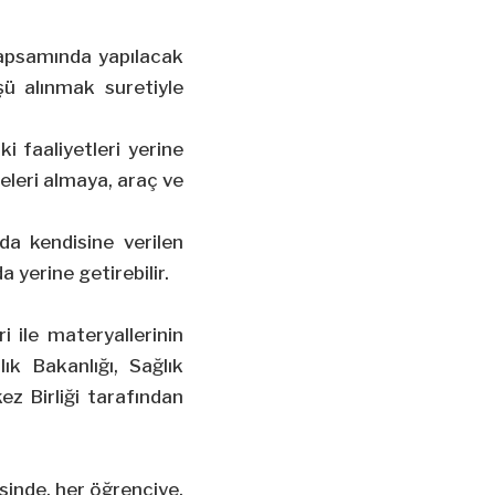
t dosyalarının
me süresinin
kapsamında yapılacak
ası.)
şü alınmak suretiyle
i faaliyetleri yerine
leri almaya, araç ve
da kendisine verilen
da yerine getirebilir.
 ile materyallerinin
ık Bakanlığı, Sağlık
ez Birliği tarafından
isinde, her öğrenciye,