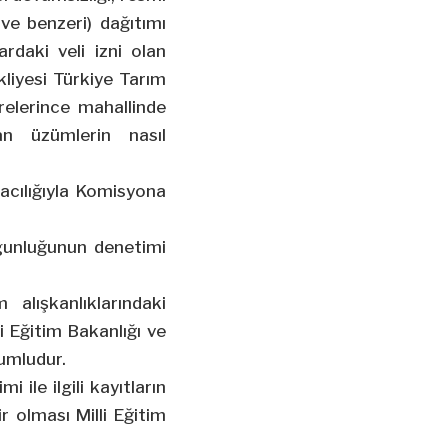
 ve benzeri) dağıtımı
daki veli izni olan
liyesi Türkiye Tarım
relerince mahallinde
yan üzümlerin nasıl
racılığıyla Komisyona
gunluğunun denetimi
lışkanlıklarındaki
li Eğitim Bakanlığı ve
rumludur.
ile ilgili kayıtların
r olması Milli Eğitim