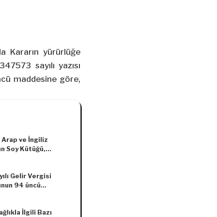
a Kararın yürürlüğe
347573 sayılı yazısı
 üncü maddesine göre,
Arap ve İngiliz
ın Soy Kütüğü,
rı, İthalat ve İhracatı
da Yönetmelikte
ılı Gelir Vergisi
lik Yapılmasına Dair
nun 94 üncü
elik
inde Yer Alan
t Nispetlerine İlişkin
ğlıkla İlgili Bazı
009 Tarihli ve