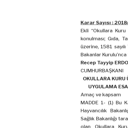
Karar Sayısı : 201
Ekli “Okullara Kur
konulması; Gıda, Ta
üzerine, 1581 sayılı
Bakanlar Kurulu’nca 1
Recep Tayyip ERD
CUMHURBAŞKANI
OKULLARA KURU 
UYGULAMA ESA
Amaç ve kapsam
MADDE 1- (1) Bu Ka
Hayvancılık Bakanlığ
Sağlık Bakanlığı tar
olan Okullara Ku