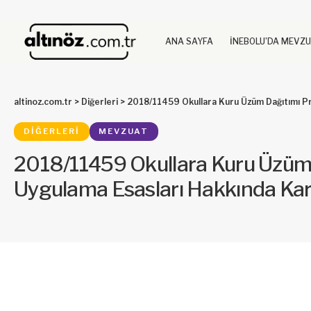
ANA SAYFA
İNEBOLU’DA MEVZ
altinoz.com.tr
>
Diğerleri
>
2018/11459 Okullara Kuru Üzüm Dağıtımı P
DIĞERLERI
MEVZUAT
2018/11459 Okullara Kuru Üzüm
Uygulama Esasları Hakkında Ka