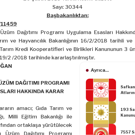
Sayı: 30344
Başbakanlıktan:
8/11459
u Üzüm Dağıtımı Programı Uygulama Esasları Hakkınd
rım ve Hayvancılık Bakanlığının 16/2/2018 tarihli ve 
 Tarım Kredi Kooperatifleri ve Birlikleri Kanununun 3
9/2 /2018 tarihinde kararlaştırılmıştır.
OĞAN
Ayrıca...
ÜZÜM DAĞITIMI PROGRAMI
Safkan 
SLARI HAKKINDA KARAR
Atların
Kayıtla
Hakkın
rarın amacı; Gıda Tarım ve
193 Say
Değişik
Kanunu
Yönetm
ı, Milli Eğitim Bakanlığı ile
Maddes
afından ortaklaşa yürütülecek
Tevkifa
7557 Sa
12/1/2
ru Üzüm Dağıtımı Programı