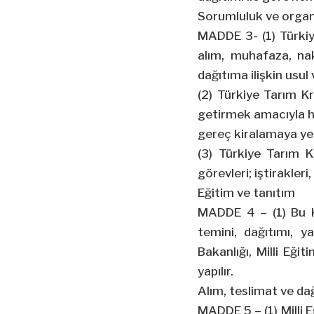
Sorumluluk ve orga
MADDE 3- (1) Türkiy
alım, muhafaza, nak
dağıtıma ilişkin usul 
(2) Türkiye Tarım Kr
getirmek amacıyla h
gereç kiralamaya yetk
(3) Türkiye Tarım K
görevleri; iştirakleri
Eğitim ve tanıtım
MADDE 4 – (1) Bu Ka
temini, dağıtımı, y
Bakanlığı, Milli Eği
yapılır.
Alım, teslimat ve da
MADDE 5 – (1) Milli E