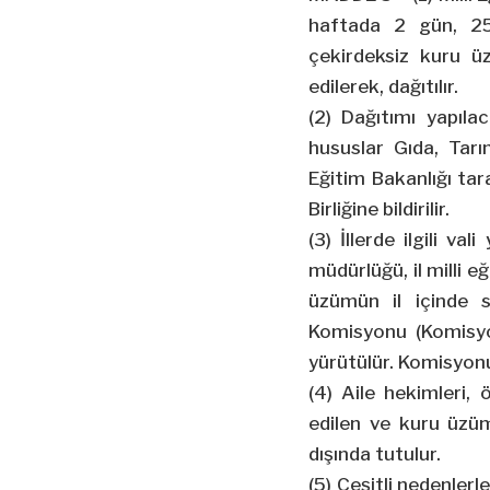
haftada 2 gün, 25
çekirdeksiz kuru ü
edilerek, dağıtılır.
(2) Dağıtımı yapıl
hususlar Gıda, Tarı
Eğitim Bakanlığı ta
Birliğine bildirilir.
(3) İllerde ilgili va
müdürlüğü, il milli e
üzümün il içinde 
Komisyonu (Komisyo
yürütülür. Komisyonun
(4) Aile hekimleri, 
edilen ve kuru üzü
dışında tutulur.
(5) Çeşitli nedenlerl