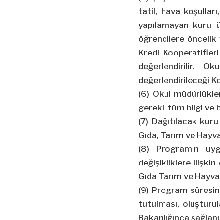
tatil, hava koşullar
yapılamayan kuru ü
öğrencilere öncelik
Kredi Kooperatifler
değerlendirilir. O
değerlendirileceği K
(6) Okul müdürlükler
gerekli tüm bilgi ve 
(7) Dağıtılacak ku
Gıda, Tarım ve Hayva
(8) Programın uyg
değişikliklere ilişki
Gıda Tarım ve Hayvan
(9) Program süresinc
tutulması, oluşturul
Bakanlığınca sağlanı