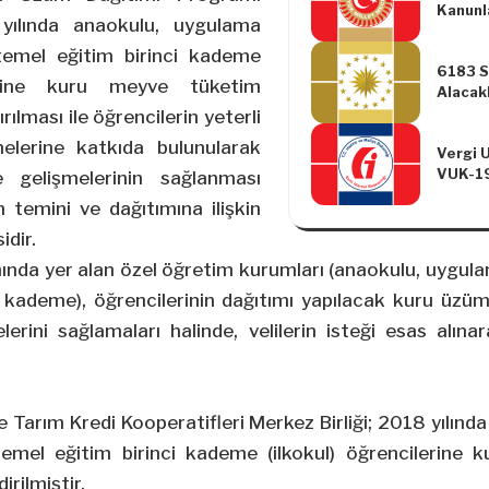
Kanunl
2009/1
ılında anaokulu, uygulama
Kanun
Kurulu 
Kararn
5520 S
e temel eğitim birinci kademe
6183 S
Yapılm
Kanunu
lerine kuru meyve tüketim
Alacakl
Maddes
Hakkın
rılması ile öğrencilerin yeterli
Kesinti
Maddes
12/1/2
elerine katkıda bulunularak
Vergi U
Fıkras
2009/1
VUK-1
Gecikm
 gelişmelerinin sağlanması
Kurulu 
(Elektr
Her Ay 
ile Ay
temini ve dağıtımına ilişkin
Defter
Uygula
Maddes
olanlar
idir.
Olarak
Kesinti
2026 (
Hakkın
12/1/2
da yer alan özel öğretim kurumları (anaokulu, uygulama
tarihin
Sayısı
2009/1
i kademe), öğrencilerinin dağıtımı yapılacak kuru üz
rastla
Kurulu 
Mayıs 
Değişik
rini sağlamaları halinde, velilerin isteği esas alın
kadar 
Hakkın
imzala
Sayısı
Defter
imzalan
 Tarım Kredi Kooperatifleri Merkez Birliği; 2018 yılın
sürede 
Başkanl
e temel eğitim birinci kademe (ilkokul) öğrencilerine
Sistem
irilmiştir.
gereke