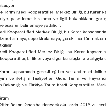
ve bera
nizasyon
yüklen
e Tarım Kredi Kooperatifleri Merkez Birliği, bu Karar 
uzatılm
liye, paketleme, kiralama ve ilgili bakanlıkların görü
ve esasları belirlemeye yetkilidir.
edi Kooperatifleri Merkez Birliği, bu Karar kapsamındak
izmet almaya, depo kiralamaya, gerekli her tür malzeme
ilidir.
redi Kooperatifleri Merkez Birliği, bu Karar kapsamın
, kooperatifler, birlikler veya diğer kuruluşlar aracılığıyla 
rar kapsamında gerekli eğitim ve tanıtım etkinlikleri
ayım ve iletişim faaliyetleri Gıda, Tarım ve Hayvancıl
tim Bakanlığı ve Türkiye Tarım Kredi Kooperatifleri Merk
ğıtım
ğitim Bakanlığınca belirlenecek okullarda, 2018 yılı içer