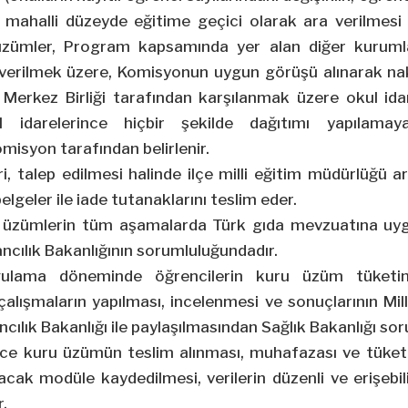
ı, mahalli düzeyde eğitime geçici olarak ara verilmesi
zümler, Program kapsamında yer alan diğer kurumlar
 verilmek üzere, Komisyonun uygun görüşü alınarak nak
i Merkez Birliği tarafından karşılanmak üzere okul ida
kul idarelerince hiçbir şekilde dağıtımı yapılama
omisyon tarafından belirlenir.
i, talep edilmesi halinde ilçe milli eğitim müdürlüğü a
belgeler ile iade tutanaklarını teslim eder.
ru üzümlerin tüm aşamalarda Türk gıda mevzuatına uy
ncılık Bakanlığının sorumluluğundadır.
ulama döneminde öğrencilerin kuru üzüm tüketim a
n çalışmaların yapılması, incelenmesi ve sonuçlarının Mil
cılık Bakanlığı ile paylaşılmasından Sağlık Bakanlığı so
e kuru üzümün teslim alınması, muhafazası ve tüketimi 
acak modüle kaydedilmesi, verilerin düzenli ve erişebili
r.