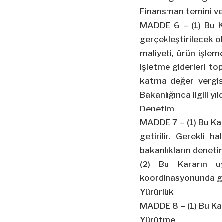
Finansman temini v
MADDE 6 – (1) Bu Ka
gerçekleştirilecek o
maliyeti, ürün işlem
işletme giderleri t
katma değer vergisi
Bakanlığınca ilgili y
Denetim
MADDE 7 – (1) Bu Kar
getirilir. Gerekli h
bakanlıkların denetim
(2) Bu Kararın uyg
koordinasyonunda gid
Yürürlük
MADDE 8 – (1) Bu Kar
Yürütme