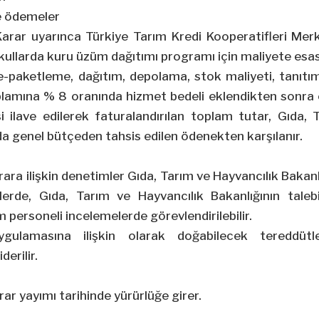
e ödemeler
rar uyarınca Türkiye Tarım Kredi Kooperatifleri Merke
kullarda kuru üzüm dağıtımı programı için maliyete esa
e-paketleme, dağıtım, depolama, stok maliyeti, tanıtım
oplamına % 8 oranında hizmet bedeli eklendikten sonra 
 ilave edilerek faturalandırılan toplam tutar, Gıda, 
ılda genel bütçeden tahsis edilen ödenekten karşılanır.
ara ilişkin denetimler Gıda, Tarım ve Hayvancılık Bakanl
allerde, Gıda, Tarım ve Hayvancılık Bakanlığının talebi
 personeli incelemelerde görevlendirilebilir.
ulamasına ilişkin olarak doğabilecek tereddütler
erilir.
ar yayımı tarihinde yürürlüğe girer.