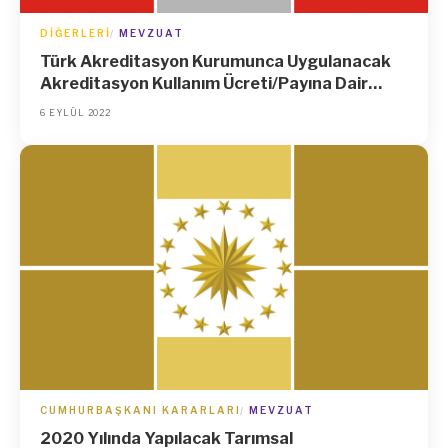
DIĞERLERI
MEVZUAT
Türk Akreditasyon Kurumunca Uygulanacak
Akreditasyon Kullanım Ücreti/Payına Dair
Tebliğ (TÜRKAK: 2022/1)
6 EYLÜL 2022
CUMHURBAŞKANI KARARLARI
MEVZUAT
2020 Yılında Yapılacak Tarımsal