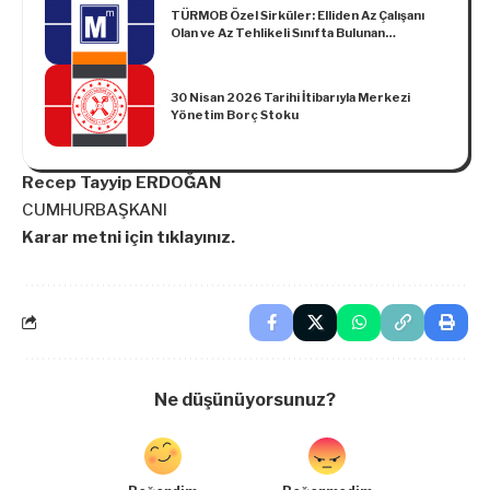
TÜRMOB Özel Sirküler: Elliden Az Çalışanı
Olan ve Az Tehlikeli Sınıfta Bulunan
İşyerlerinde, İş Güvenliği Uzmanı ve İşyeri
Hekimi Hizmeti Alma Zorunluluğu
30 Nisan 2026 Tarihi İtibarıyla Merkezi
Yönetim Borç Stoku
Recep Tayyip ERDOĞAN
CUMHURBAŞKANI
Karar metni için tıklayınız.
Ne düşünüyorsunuz?