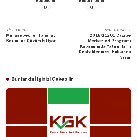
Beğendim
Beğenmedim
0
0
ÖNCEKI YAZI
SONRAKI YAZI
Muhasebeciler Tahsilat
2018/11201 Cazibe
Sorununa Çözüm İstiyor
Merkezleri Programı
Kapsamında Yatırımların
Desteklenmesi Hakkında
Karar
Bunlar da İlginizi Çekebilir