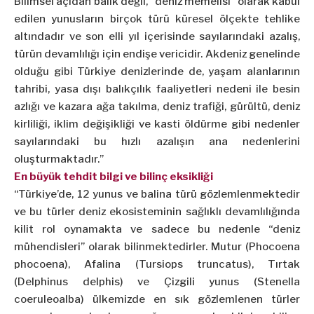
Bilimsel açıdan balık değil, “deniz memelisi” olarak kabul
edilen yunusların birçok türü küresel ölçekte tehlike
altındadır ve son elli yıl içerisinde sayılarındaki azalış,
türün devamlılığı için endişe vericidir. Akdeniz genelinde
olduğu gibi Türkiye denizlerinde de, yaşam alanlarının
tahribi, yasa dışı balıkçılık faaliyetleri nedeni ile besin
azlığı ve kazara ağa takılma, deniz trafiği, gürültü, deniz
kirliliği, iklim değişikliği ve kasti öldürme gibi nedenler
sayılarındaki bu hızlı azalışın ana nedenlerini
oluşturmaktadır.”
En büyük tehdit bilgi ve bilinç eksikliği
“Türkiye’de, 12 yunus ve balina türü gözlemlenmektedir
ve bu türler deniz ekosisteminin sağlıklı devamlılığında
kilit rol oynamakta ve sadece bu nedenle “deniz
mühendisleri” olarak bilinmektedirler. Mutur (Phocoena
phocoena), Afalina (Tursiops truncatus), Tırtak
(Delphinus delphis) ve Çizgili yunus (Stenella
coeruleoalba) ülkemizde en sık gözlemlenen türler