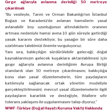
Gırgır ağlarıyla avlanma derinliği 50 metreye
çıkarılmalı
“Bu vesileyle, Tarım ve Orman Bakanlığı’nın İstanbul
Boğazı ve Karadeniz’de avlanan hamsilerin yasal
avlanabilir boy uzunluğunun altındakilerin oranının
artması nedeniyle hamsi avına 10 gün süreyle getirdiği
yasak kararını destekliyor, bu yasağın bir süre daha
uzatılması talebimizi önemle vurguluyoruz.
Yanı sıra, balıkçılığın sürdürülebilir geleceği, doğal
kaynaklarımızın gelecek kuşaklara aktarılabilmesi için
gırgır ağlarıyla avlanma derinliğinin Avrupa Birliği
standardı olan 50 metreye çıkarılmasını; balıkçılığa
konu olan yasal düzenlemelerin, tüm paydaşların
katılımıyla sağlanacak ortak yönetim modeliyle
gerçekleştirilmesini; mevcut yasal düzenlemelerin ilgili
paydaşların kararlılık ve desteğiyle, ihlallere sıfır
tolerans yaklaşımı ile uygulanmasını talep diyoruz.”
WWF-Türkiye (Doğal Hayatı Koruma Vakfı) Hakkında