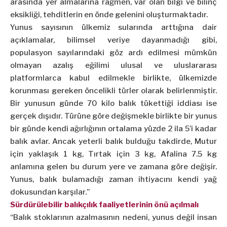
arasında yer almalarına rağmen, var olan bilgi ve bilinç
eksikliği, tehditlerin en önde gelenini oluşturmaktadır.
Yunus sayısının ülkemiz sularında arttığına dair
açıklamalar, bilimsel veriye dayanmadığı gibi,
populasyon sayılarındaki göz ardı edilmesi mümkün
olmayan azalış eğilimi ulusal ve uluslararası
platformlarca kabul edilmekle birlikte, ülkemizde
korunması gereken öncelikli türler olarak belirlenmiştir.
Bir yunusun günde 70 kilo balık tükettiği iddiası ise
gerçek dışıdır. Türüne göre değişmekle birlikte bir yunus
bir günde kendi ağırlığının ortalama yüzde 2 ila 5’i kadar
balık avlar. Ancak yeterli balık bulduğu takdirde, Mutur
için yaklaşık 1 kg, Tırtak için 3 kg, Afalina 7.5 kg
anlamına gelen bu durum yere ve zamana göre değişir.
Yunus, balık bulamadığı zaman ihtiyacını kendi yağ
dokusundan karşılar.”
Sürdürülebilir balıkçılık faaliyetlerinin önü açılmalı
“Balık stoklarının azalmasının nedeni, yunus değil insan