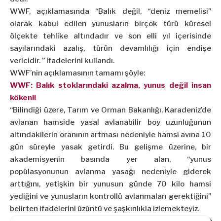
WWF, açıklamasında “Balık değil, “deniz memelisi”
olarak kabul edilen yunusların birçok türü küresel
ölçekte tehlike altındadır ve son elli yıl içerisinde
sayılarındaki azalış, türün devamlılığı için endişe
vericidir. ” ifadelerini kullandı.
WWF’nin açıklamasının tamamı şöyle:
WWF: Balık stoklarındaki azalma, yunus değil insan
kökenli
“Bilindiği üzere, Tarım ve Orman Bakanlığı, Karadeniz’de
avlanan hamside yasal avlanabilir boy uzunluğunun
altındakilerin oranının artması nedeniyle hamsi avına 10
gün süreyle yasak getirdi. Bu gelişme üzerine, bir
akademisyenin basında yer alan, “yunus
popülasyonunun avlanma yasağı nedeniyle giderek
arttığını, yetişkin bir yunusun günde 70 kilo hamsi
yediğini ve yunusların kontrollü avlanmaları gerektiğini”
belirten ifadelerini üzüntü ve şaşkınlıkla izlemekteyiz.