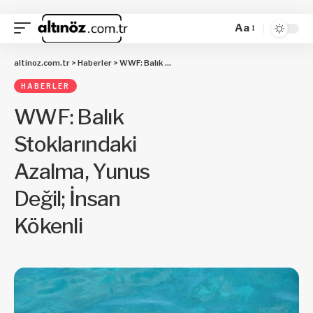
Aa
altinoz.com.tr
>
Haberler
>
WWF: Balık Stoklarındaki Azalma, Yunus Değil; İnsan Kökenli
HABERLER
WWF: Balık
Stoklarındaki
Azalma, Yunus
Değil; İnsan
Kökenli