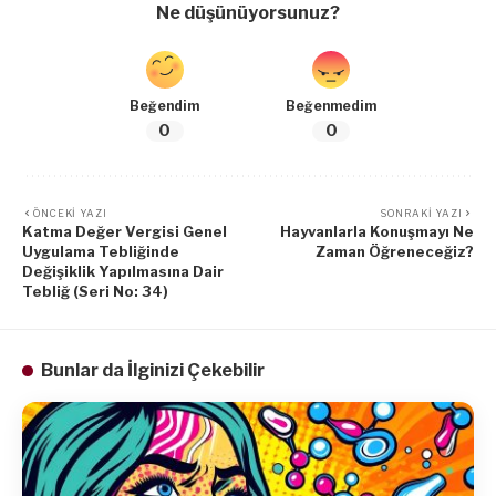
Ne düşünüyorsunuz?
Beğendim
Beğenmedim
0
0
ÖNCEKI YAZI
SONRAKI YAZI
Katma Değer Vergisi Genel
Hayvanlarla Konuşmayı Ne
Uygulama Tebliğinde
Zaman Öğreneceğiz?
Değişiklik Yapılmasına Dair
Tebliğ (Seri No: 34)
Bunlar da İlginizi Çekebilir