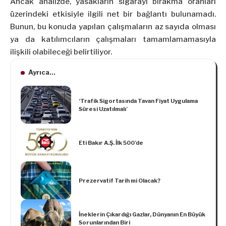
Ancak analizde, yasakların sigarayı bırakma oranları
üzerindeki etkisiyle ilgili net bir bağlantı bulunamadı.
Bunun, bu konuda yapılan çalışmaların az sayıda olması
ya da katılımcıların çalışmaları tamamlamamasıyla
ilişkili olabileceği belirtiliyor.
Ayrıca...
‘Trafik Sigortasında Tavan Fiyat Uygulama
Süresi Uzatılmalı’
Eti Bakır A.Ş. İlk 500’de
Prezervatif Tarih mi Olacak?
İneklerin Çıkardığı Gazlar, Dünyanın En Büyük
Sorunlarından Biri