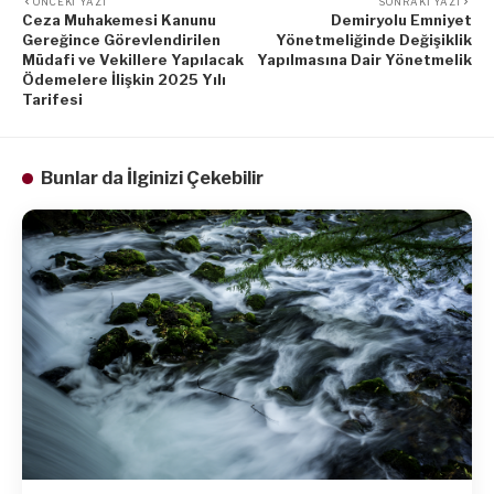
ÖNCEKI YAZI
SONRAKI YAZI
Ceza Muhakemesi Kanunu
Demiryolu Emniyet
Gereğince Görevlendirilen
Yönetmeliğinde Değişiklik
Müdafi ve Vekillere Yapılacak
Yapılmasına Dair Yönetmelik
Ödemelere İlişkin 2025 Yılı
Tarifesi
Bunlar da İlginizi Çekebilir