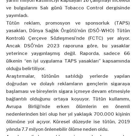
yarım milyon katılımcıyı kapsayan 16 çalışmayı inceledi
ve bulgularını Salı günü Tobacco Control dergisinde
yayımladı.
Tütün reklam, promosyon ve sponsorluk (TAPS)
yasakları, Dünya Sağlık Örgütü’nün (DSÖ-WHO) Tütün
Kontrolü Çerçeve Sözleşmesi’nde (FCTC) yer alıyor.
Ancak DSÖ’nün 2023 raporuna göre, bu yasaklar
yeterince yaygınlaşmış değil. Raporda, sadece 66
ülkenin “en iyi uygulama TAPS yasakları” kapsamında
olduğu belirtiliyor.
Araştırmalar, tütünün satıldığı yerlerde yapılan
doğrudan ve dolaylı reklamların gençlerin sigaraya
başlaması ve bireylerin sigara içmeye devam etmesiyle
bağlantılı olduğunu ortaya koyuyor. Tütün kullanımı,
Avrupa Birliği’nde erken ölümlerin en önemli
nedenlerinden biri olup her yıl yaklaşık 700.000 kişinin
ölümüne yol açıyor. Küresel düzeyde ise tütün, 2019
yılında 7.7 milyon önlenebilir ölüme neden oldu.