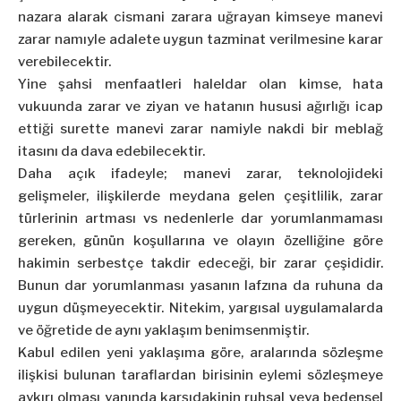
nazara alarak cismani zarara uğrayan kimseye manevi
zarar namıyle adalete uygun tazminat verilmesine karar
verebilecektir.
Yine şahsi menfaatleri haleldar olan kimse, hata
vukuunda zarar ve ziyan ve hatanın hususi ağırlığı icap
ettiği surette manevi zarar namiyle nakdi bir meblağ
itasını da dava edebilecektir.
Daha açık ifadeyle; manevi zarar, teknolojideki
gelişmeler, ilişkilerde meydana gelen çeşitlilik, zarar
türlerinin artması vs nedenlerle dar yorumlanmaması
gereken, günün koşullarına ve olayın özelliğine göre
hakimin serbestçe takdir edeceği, bir zarar çeşididir.
Bunun dar yorumlanması yasanın lafzına da ruhuna da
uygun düşmeyecektir. Nitekim, yargısal uygulamalarda
ve öğretide de aynı yaklaşım benimsenmiştir.
Kabul edilen yeni yaklaşıma göre, aralarında sözleşme
ilişkisi bulunan taraflardan birisinin eylemi sözleşmeye
aykırı olması yanında karşıdakinin ruhsal veya bedensel