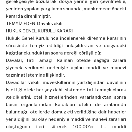
gerekçesiyle bozularak dosya yerine geri çevrilmekle,
yeniden yapılan yargılama sonunda, mahkemece önceki
kararda direnilmiştir.
TEMYİZ EDEN: Davalı vekili
HUKUK GENEL KURULU KARARI
Hukuk Genel Kurulu’nca incelenerek direnme kararının
süresinde temyiz edildiği anlaşıldıktan ve dosyadaki
kağıtlar okunduktan sonra gereği görüşüldü:
Davalar, tatil amaçlı kalınan otelde sağlığa zararlı
yiyecek verilmesi nedeniyle açılan maddi ve manevi
tazminat istemine ilişkindir.
Davacılar vekili; müvekkillerinin yurtdışından davalının
işlettiği otele her şey dahil sistemde tatil amaçlı olarak
geldiklerini, otel hizmetlerinden yararlandıktan sonra
basın organlarından kaldıkları otelin de aralarında
bulunduğu otellerde domuz eti verildiğine dair haberler
yer aldığını, bu olay nedeniyle maddi ve manevi zararları
oluştuğunu ileri sürerek 100,00’er TL maddi