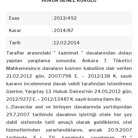
HUKUK GENEL KURULU
Esas
: 2013/492
Karar
: 2014/87
Tarih
: 12.02.2014
Taraflar arasındaki ” tazminat ” davalarından dolayı
yapılan yargılama sonunda; Ankara 7. Tüketici
Mahkemesince davaların kısmen kabulüne dair verilen
21.02.2012 gün, 2007/798 E. – 2012/138 K. sayılı
kararın incelenmesi davalı vekili tarafından istenilmesi
üzerine, Yargıtay 13. Hukuk Dairesi’nin 24.05.2012 gün,
2012/9272 E. – 2012/13487 K. sayılı bozma ilamı ile;
(…Davacılar asıl ve birleşen davalarında yurtdışından
29.7.2007 tarihinde davalının işlettiği otele her şey
dahil sistemde tatil amaçlı olarak geldiklerini, otel
hizmetlerinden yararlandıklarını, ancak 20.9.2007
tarihinde S…r TV kanalında yayınlanan “D…”