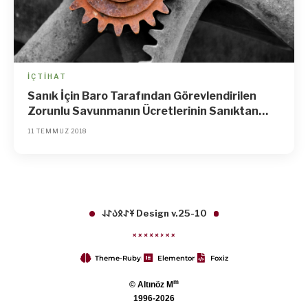
İÇTIHAT
Sanık İçin Baro Tarafından Görevlendirilen
Zorunlu Savunmanın Ücretlerinin Sanıktan
Alınmasına Hükmedilemez
11 TEMMUZ 2018
𐱁𐰀𐰋𐰉𐰀𐰞 Design v.25-10
Theme-Ruby
Elementor
Foxiz
m
© Altınöz M
1996-2026