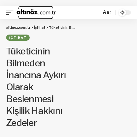
Aa
altinoz.com.tr
>
İçtihat
>
Tüketicinin Bilmeden İnancına Aykırı Olarak Beslenmesi Kişilik Hakkını Zedeler
İÇTIHAT
Tüketicinin
Bilmeden
İnancına Aykırı
Olarak
Beslenmesi
Kişilik Hakkını
Zedeler