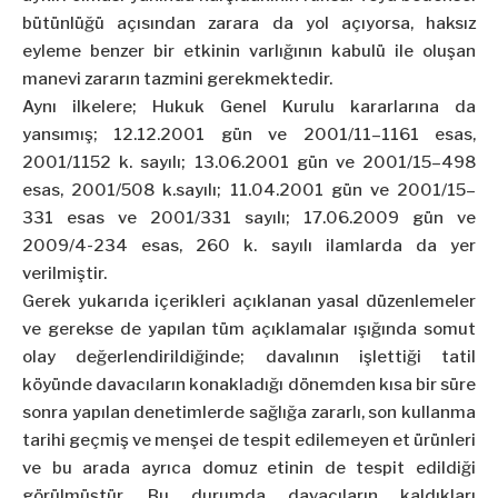
bütünlüğü açısından zarara da yol açıyorsa, haksız
eyleme benzer bir etkinin varlığının kabulü ile oluşan
manevi zararın tazmini gerekmektedir.
Aynı ilkelere; Hukuk Genel Kurulu kararlarına da
yansımış; 12.12.2001 gün ve 2001/11–1161 esas,
2001/1152 k. sayılı; 13.06.2001 gün ve 2001/15–498
esas, 2001/508 k.sayılı; 11.04.2001 gün ve 2001/15–
331 esas ve 2001/331 sayılı; 17.06.2009 gün ve
2009/4-234 esas, 260 k. sayılı ilamlarda da yer
verilmiştir.
Gerek yukarıda içerikleri açıklanan yasal düzenlemeler
ve gerekse de yapılan tüm açıklamalar ışığında somut
olay değerlendirildiğinde; davalının işlettiği tatil
köyünde davacıların konakladığı dönemden kısa bir süre
sonra yapılan denetimlerde sağlığa zararlı, son kullanma
tarihi geçmiş ve menşei de tespit edilemeyen et ürünleri
ve bu arada ayrıca domuz etinin de tespit edildiği
görülmüştür. Bu durumda davacıların kaldıkları