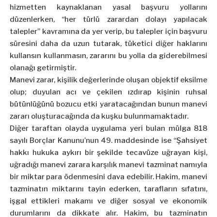
hizmetten kaynaklanan yasal başvuru yollarını
düzenlerken, “her türlü zarardan dolayı yapılacak
talepler” kavramına da yer verip, bu talepler için başvuru
süresini daha da uzun tutarak, tüketici diğer haklarını
kullansın kullanmasın, zararını bu yolla da giderebilmesi
olanağı getirmiştir.
Manevi zarar, kişilik değerlerinde oluşan objektif eksilme
olup; duyulan acı ve çekilen ızdırap kişinin ruhsal
bütünlüğünü bozucu etki yaratacağından bunun manevi
zararı oluşturacağında da kuşku bulunmamaktadır.
Diğer taraftan olayda uygulama yeri bulan mülga 818
sayılı Borçlar Kanunu’nun 49. maddesinde ise “Şahsiyet
hakkı hukuka aykırı bir şekilde tecavüze uğrayan kişi,
uğradığı manevi zarara karşılık manevi tazminat namıyla
bir miktar para ödenmesini dava edebilir. Hakim, manevi
tazminatın miktarını tayin ederken, tarafların sıfatını,
işgal ettikleri makamı ve diğer sosyal ve ekonomik
durumlarını da dikkate alır. Hakim, bu tazminatın