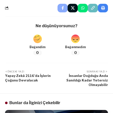
Ne düşünüyorsunuz?
Beğendim
Beğenmedim
0
0
ÖNCEKI YAZI
SONRAKI YAZI
Yapay Zekâ 2116’da İşlerin
İnsanlar Doğduğu Anda
Çoğunu Devralacak
Sanıldığı Kadar Yetersiz
Olmayabilir
Bunlar da İlginizi Çekebilir