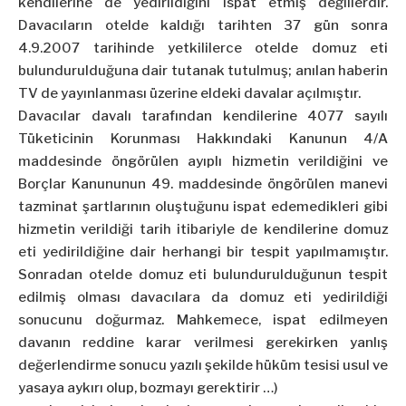
kendilerine de yedirildiğini ispat etmiş değillerdir.
Davacıların otelde kaldığı tarihten 37 gün sonra
4.9.2007 tarihinde yetkililerce otelde domuz eti
bulundurulduğuna dair tutanak tutulmuş; anılan haberin
TV de yayınlanması üzerine eldeki davalar açılmıştır.
Davacılar davalı tarafından kendilerine 4077 sayılı
Tüketicinin Korunması Hakkındaki Kanunun 4/A
maddesinde öngörülen ayıplı hizmetin verildiğini ve
Borçlar Kanununun 49. maddesinde öngörülen manevi
tazminat şartlarının oluştuğunu ispat edemedikleri gibi
hizmetin verildiği tarih itibariyle de kendilerine domuz
eti yedirildiğine dair herhangi bir tespit yapılmamıştır.
Sonradan otelde domuz eti bulundurulduğunun tespit
edilmiş olması davacılara da domuz eti yedirildiği
sonucunu doğurmaz. Mahkemece, ispat edilmeyen
davanın reddine karar verilmesi gerekirken yanlış
değerlendirme sonucu yazılı şekilde hüküm tesisi usul ve
yasaya aykırı olup, bozmayı gerektirir …)