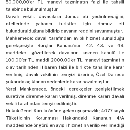
50.000,00’er TL manevi tazminatın faizi ile tahsili
talebinde bulunulmuştur.
Davalı vekili; davacılara domuz eti yedirilmediğini,
otellerinde yabancı turistler için domuz eti
bulundurulduğunu bildirip davanın reddini savunmuştur.
Mahkemece; davalı tarafından ayıplı hizmet sunulduğu
gerekçesiyle Borçlar Kanunu’nun 42. 43. ve 49.
maddeleri gözetilerek davaların kısmen kabulü ile
100,00’er TL maddi 2000,00’er TL manevi tazminatın
olay tarihinden itibaren faizi ile birlikte tahsiline karar
verilmiş, davalı vekilinin temyizi üzerine, Özel Dairece
yukarıda açıklanan nedenlerle karar bozulmuştur.
Yerel Mahkemece, önceki gerekçeler genişletilmek
suretiyle direnme kararı verilmiş, direnme kararı davalı
vekili tarafından temyiz edilmiştir.
Hukuk Genel Kurulu önüne gelen uyuşmazlık; 4077 sayılı
Tüketicinin Korunması Hakkındaki Kanunun 4/A
maddesinde öngörülen ayıplı hizmetin verilip verilmediği