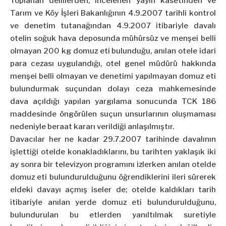
Toplanan delillerden, incelenen yayın kasetinden ve
Tarım ve Köy İşleri Bakanlığının 4.9.2007 tarihli kontrol
ve denetim tutanağından 4.9.2007 itibariyle davalı
otelin soğuk hava deposunda mühürsüz ve menşei belli
olmayan 200 kg domuz eti bulunduğu, anılan otele idari
para cezası uygulandığı, otel genel müdürü hakkında
menşei belli olmayan ve denetimi yapılmayan domuz eti
bulundurmak suçundan dolayı ceza mahkemesinde
dava açıldığı yapılan yargılama sonucunda TCK 186
maddesinde öngörülen suçun unsurlarının oluşmaması
nedeniyle beraat kararı verildiği anlaşılmıştır.
Davacılar her ne kadar 29.7.2007 tarihinde davalının
işlettiği otelde konakladıklarını, bu tarihten yaklaşık iki
ay sonra bir televizyon programını izlerken anılan otelde
domuz eti bulundurulduğunu öğrendiklerini ileri sürerek
eldeki davayı açmış iseler de; otelde kaldıkları tarih
itibariyle anılan yerde domuz eti bulundurulduğunu,
bulundurulan bu etlerden yanıltılmak suretiyle