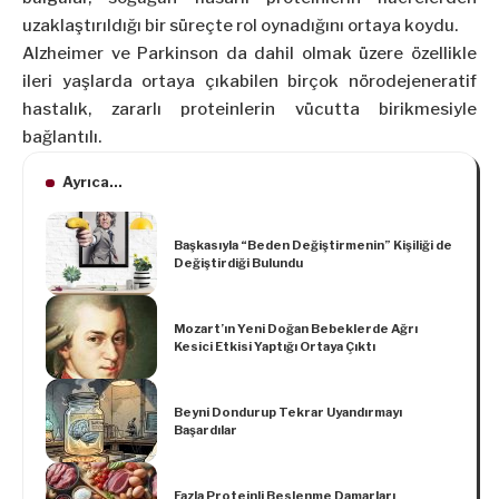
uzaklaştırıldığı bir süreçte rol oynadığını ortaya koydu.
Alzheimer ve Parkinson da dahil olmak üzere özellikle
ileri yaşlarda ortaya çıkabilen birçok nörodejeneratif
hastalık, zararlı proteinlerin vücutta birikmesiyle
bağlantılı.
Ayrıca...
Başkasıyla “Beden Değiştirmenin” Kişiliği de
Değiştirdiği Bulundu
Mozart’ın Yeni Doğan Bebeklerde Ağrı
Kesici Etkisi Yaptığı Ortaya Çıktı
Beyni Dondurup Tekrar Uyandırmayı
Başardılar
Fazla Proteinli Beslenme Damarları