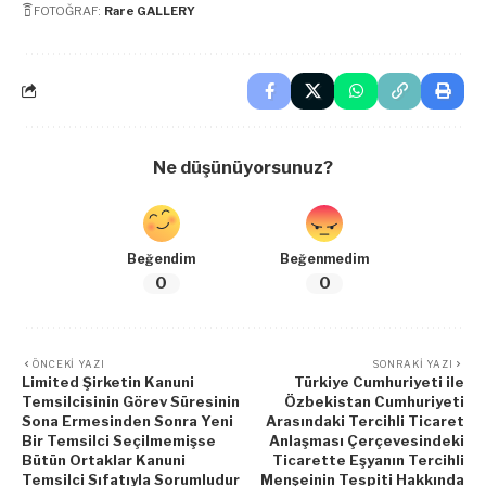
FOTOĞRAF:
Rare GALLERY
Ne düşünüyorsunuz?
Beğendim
Beğenmedim
0
0
ÖNCEKI YAZI
SONRAKI YAZI
Limited Şirketin Kanuni
Türkiye Cumhuriyeti ile
Temsilcisinin Görev Süresinin
Özbekistan Cumhuriyeti
Sona Ermesinden Sonra Yeni
Arasındaki Tercihli Ticaret
Bir Temsilci Seçilmemişse
Anlaşması Çerçevesindeki
Bütün Ortaklar Kanuni
Ticarette Eşyanın Tercihli
Temsilci Sıfatıyla Sorumludur
Menşeinin Tespiti Hakkında