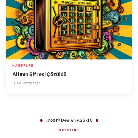
HABERLER
Altının Şifresi Çözüldü
19 AĞUSTOS 2025
𐱁𐰀𐰋𐰉𐰀𐰞 Design v.25-10