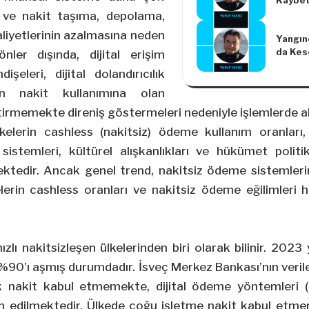
Kaybett
Koruya
ı ve nakit taşıma, depolama,
liyetlerinin azalmasına neden
Yangın
da Kes
nler dışında, dijital erişim
dişeleri, dijital dolandırıcılık
rın nakit kullanımına olan
iştirmemekte direniş göstermeleri nedeniyle işlemlerde 
elerin cashless (nakitsiz) ödeme kullanım oranları, 
l sistemleri, kültürel alışkanlıkları ve hükümet poli
ektedir. Ancak genel trend, nakitsiz ödeme sistemleri
kelerin cashless oranları ve nakitsiz ödeme eğilimleri h
zlı nakitsizleşen ülkelerinden biri olarak bilinir. 2023 yı
 %90’ı aşmış durumdadır. İsveç Merkez Bankası’nın verile
k nakit kabul etmemekte, dijital ödeme yöntemleri (k
ih edilmektedir. Ülkede çoğu işletme nakit kabul etm