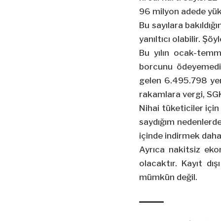
96 milyon adede yük
Bu sayılara bakıldığı
yanıltıcı olabilir. Şö
Bu yılın ocak-temm
borcunu ödeyemediği 
gelen 6.495.798 yeni
rakamlara vergi, SGK 
Nihai tüketiciler içi
saydığım nedenlerden
içinde indirmek daha 
Ayrıca nakitsiz ekon
olacaktır. Kayıt dı
mümkün değil.