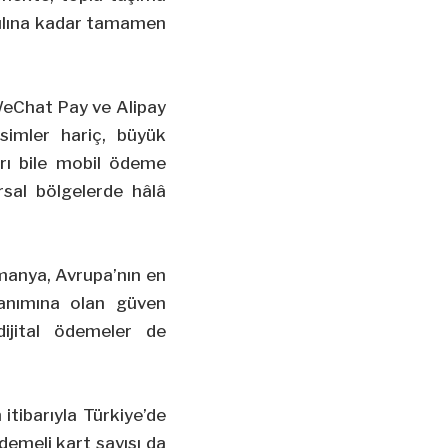
 yılına kadar tamamen
e WeChat Pay ve Alipay
esimler hariç, büyük
arı bile mobil ödeme
rsal bölgelerde hâlâ
lmanya, Avrupa’nın en
lanımına olan güven
dijital ödemeler de
itibarıyla Türkiye’de
demeli kart sayısı da