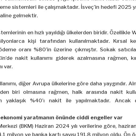
ödeme sistemleri ile çalışmaktadır. İsveç’in hedefi 2025
aline gelmektir.
emlerinin en hızlı yayıldığı ülkelerden biridir. Özellikl
lyonlarca kişi tarafından kullanılmaktadır. Kırsal k
 ödeme oranı %80’in üzerine çıkmıştır. Sokak satıcıl
in’de nakit kullanımı giderek azalmasına rağmen, kı
ı var.
lanımı, diğer Avrupa ülkelerine göre daha yaygındır. A
den biri olmasına rağmen, halk arasında nakit kul
rin yaklaşık %40’ı nakit ile yapılmaktadır. Ancak 
z ekonomi yaratmanın önünde ciddi engeller var
erkezi (BKM) Haziran 2024 yılı verilerine göre, haziran 
24.1 milyon ve banka kartı sayısı 191.8 milyon oldu. Ön ö