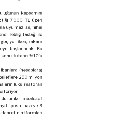
nluluğunun kapsamını
ptığı 7.000 TL üzeri
ala uyulmaz ise, nihai
el Tebliğ taslağı ile
 geçiyor iken, rakam
lmeye başlanacak. Bu
e konu tutarın %10’u
 ibanlara (hesaplara)
kelleflere 250 milyon
aların lüks restoran
österiyor.
n durumlar maalesef
yıtlı pos cihazı ve 3
-ticaret platformları