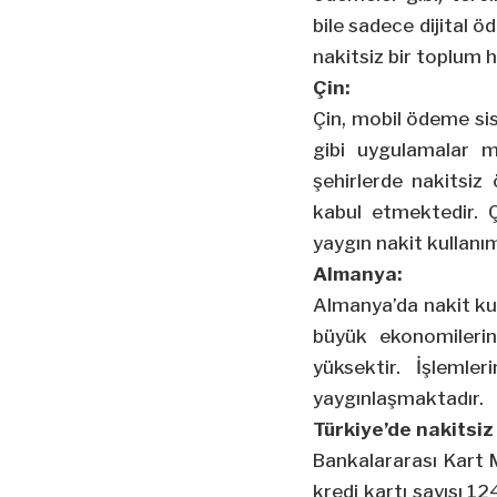
bile sadece dijital 
nakitsiz bir toplum h
Çin:
Çin, mobil ödeme sist
gibi uygulamalar mi
şehirlerde nakitsiz
kabul etmektedir. Ç
yaygın nakit kullanım
Almanya:
Almanya’da nakit kul
büyük ekonomilerin
yüksektir. İşlemle
yaygınlaşmaktadır.
Türkiye’de nakitsi
Bankalararası Kart M
kredi kartı sayısı 1