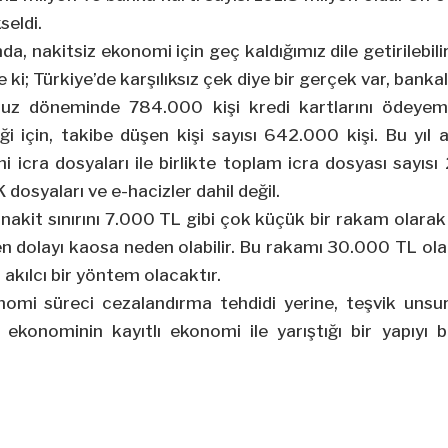
seldi.
nda, nakitsiz ekonomi için geç kaldığımız dile getirilebi
yle ki; Türkiye’de karşılıksız çek diye bir gerçek var, bankal
uz döneminde 784.000 kişi kredi kartlarını ödeyeme
için, takibe düşen kişi sayısı 642.000 kişi. Bu yıl ad
 icra dosyaları ile birlikte toplam icra dosyası sayıs
dosyaları ve e-hacizler dahil değil.
n nakit sınırını 7.000 TL gibi çok küçük bir rakam olara
 dolayı kaosa neden olabilir. Bu rakamı 30.000 TL ola
akılcı bir yöntem olacaktır.
omi süreci cezalandırma tehdidi yerine, teşvik unsurl
şı ekonominin kayıtlı ekonomi ile yarıştığı bir yapıyı