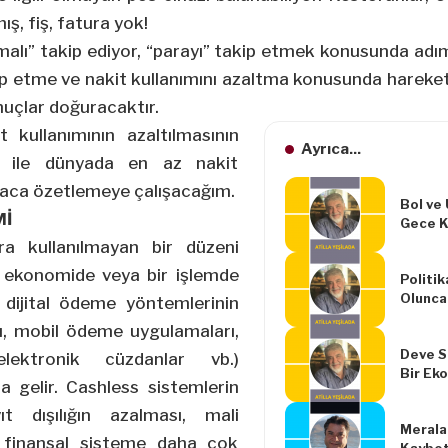
ş, fiş, fatura yok!
malı” takip ediyor, “parayı” takip etmek konusunda ad
ip etme ve nakit kullanımını azaltma konusunda hareket
nuçlar doğuracaktır.
t kullanımının azaltılmasının
Ayrıca...
ı ile dünyada en az nakit
kısaca özetlemeye çalışacağım.
Bol ve
Mİ
Gece K
ra kullanılmayan bir düzeni
ir ekonomide veya bir işlemde
Politik
Olunca
e dijital ödeme yöntemlerinin
rı, mobil ödeme uygulamaları,
Deve S
elektronik cüzdanlar vb.)
Bir Ek
a gelir. Cashless sistemlerin
ıt dışılığın azalması, mali
Meralar
 finansal sisteme daha çok