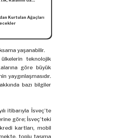
ik, Kalanını da
mıyoruz!
dan Kurtulan Ağaçları
ecekler
aksama yaşanabilir.
ülkelerin teknolojik
tikalarına göre büyük
nin yaygınlaşmasıdır.
akkında bazı bilgiler
lı itibarıyla İsveç’te
rine göre; İsveç’teki
redi kartları, mobil
emekte, toplu taşıma