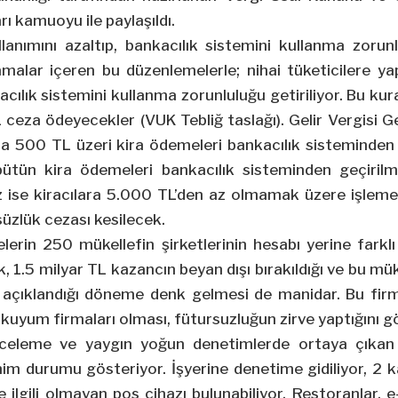
rı kamuoyu ile paylaşıldı.
lanımını azaltıp, bankacılık sistemini kullanma zoru
malar içeren bu düzenlemelerle; nihai tüketicilere ya
acılık sistemini kullanma zorunluluğu getiriliyor. Bu kur
 ceza ödeyecekler (VUK Tebliğ taslağı). Gelir Vergisi Gen
nda 500 TL üzeri kira ödemeleri bankacılık sisteminden
 bütün kira ödemeleri bankacılık sisteminden geçiri
 ise kiracılara 5.000 TL’den az olmamak üzere işlem
süzlük cezası kesilecek.
rin 250 mükellefin şirketlerinin hesabı yerine farklı
k, 1.5 milyar TL kazancın beyan dışı bırakıldığı ve bu mü
n açıklandığı döneme denk gelmesi de manidar. Bu firm
ve kuyum firmaları olması, fütursuzluğun zirve yaptığını g
inceleme ve yaygın yoğun denetimlerde ortaya çıka
him durumu gösteriyor. İşyerine denetime gidiliyor, 2 ka
e ilgili olmayan pos cihazı bulunabiliyor. Restoranlar, e