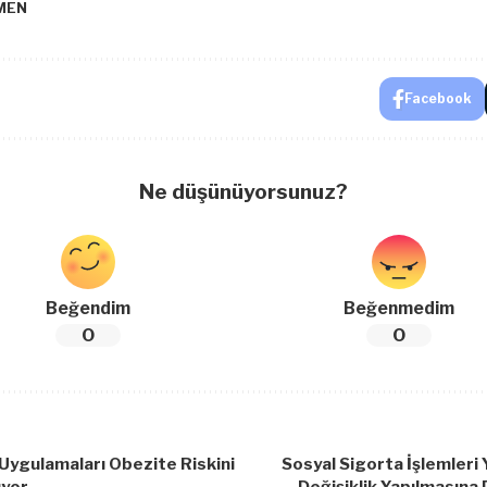
MEN
Facebook
Ne düşünüyorsunuz?
Beğendim
Beğenmedim
0
0
Uygulamaları Obezite Riskini
Sosyal Sigorta İşlemleri
ıyor
Değişiklik Yapılmasına