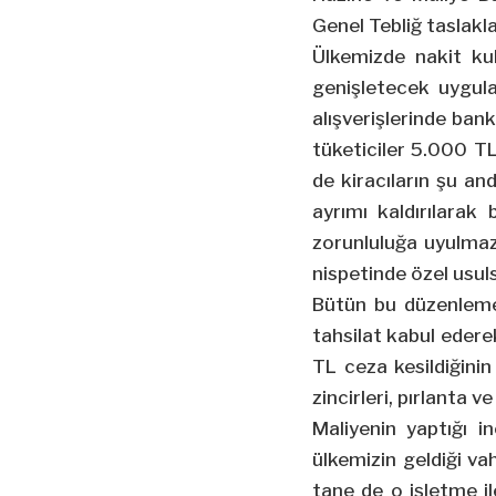
Genel Tebliğ taslakla
Ülkemizde nakit kul
genişletecek uygula
alışverişlerinde bank
tüketiciler 5.000 TL
de kiracıların şu a
ayrımı kaldırılarak
zorunluluğa uyulmaz
nispetinde özel usul
Bütün bu düzenlemele
tahsilat kabul edere
TL ceza kesildiğini
zincirleri, pırlanta 
Maliyenin yaptığı 
ülkemizin geldiği va
tane de o işletme il