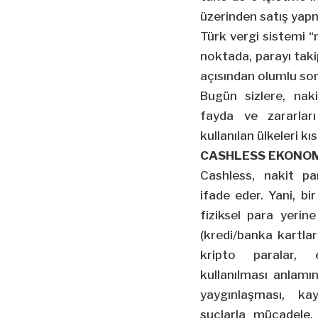
üzerinden satış yapmı
Türk vergi sistemi “
noktada, parayı tak
açısından olumlu so
Bugün sizlere, naki
fayda ve zararlar
kullanılan ülkeleri 
CASHLESS EKONO
Cashless, nakit pa
ifade eder. Yani, b
fiziksel para yerin
(kredi/banka kartla
kripto paralar, 
kullanılması anlamın
yaygınlaşması, kay
suçlarla mücadele,