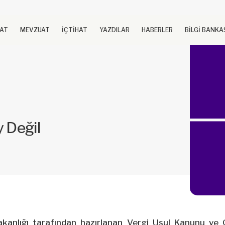
UAT
MEVZUAT
İÇTİHAT
YAZDILAR
HABERLER
BİLGİ BANKA
 Değil
kanlığı tarafından hazırlanan Vergi Usul Kanunu ve 