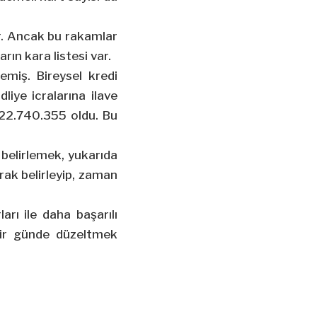
lir. Ancak bu rakamlar
arın kara listesi var.
miş. Bireysel kredi
liye icralarına ilave
ı 22.740.355 oldu. Bu
k belirlemek, yukarıda
rak belirleyip, zaman
arı ile daha başarılı
 bir günde düzeltmek