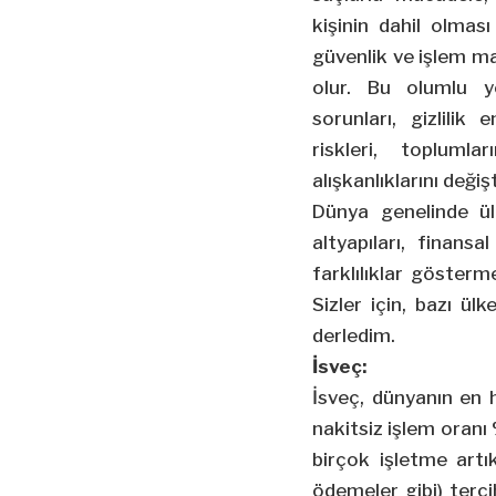
kişinin dahil olmas
güvenlik ve işlem ma
olur. Bu olumlu yö
sorunları, gizlilik en
riskleri, toplumla
alışkanlıklarını değ
Dünya genelinde ülk
altyapıları, finansa
farklılıklar gösterm
Sizler için, bazı ül
derledim.
İsveç:
İsveç, dünyanın en hı
nakitsiz işlem oranı
birçok işletme artı
ödemeler gibi) terc