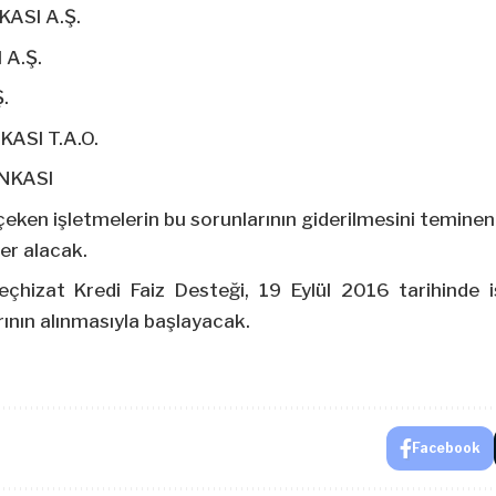
ASI A.Ş.
A.Ş.
.
ASI T.A.O.
NKASI
 çeken işletmelerin bu sorunlarının giderilmesini temine
r alacak.
çhizat Kredi Faiz Desteği, 19 Eylül 2016 tarihinde i
ının alınmasıyla başlayacak.
Facebook