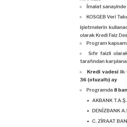
İmalat sanayinde 
KOSGEB Veri Taban
işletmelerin kullana
olarak Kredi Faiz De
Program kapsamı
Sıfır faizli ol
tarafından karşılana
Kredi vadesi
ilk
36 (otuzaltı) ay
Programda
8 ba
AKBANK T.A.Ş.
DENİZBANK A.
C. ZİRAAT BAN