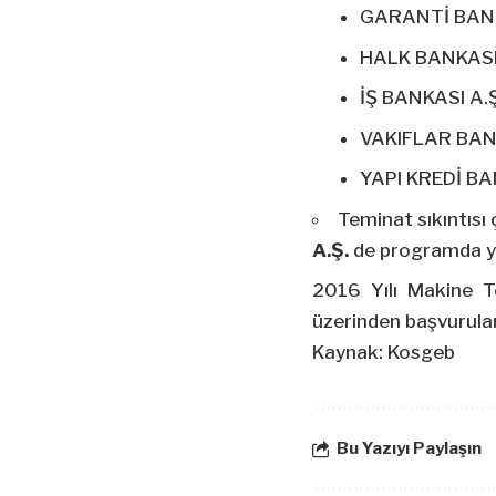
GARANTİ BANK
HALK BANKASI 
İŞ BANKASI A.Ş
VAKIFLAR BANK
YAPI KREDİ BA
Teminat sıkıntısı
A.Ş.
de programda ye
2016 Yılı Makine Te
üzerinden başvurular
Kaynak: Kosgeb
Bu Yazıyı Paylaşın