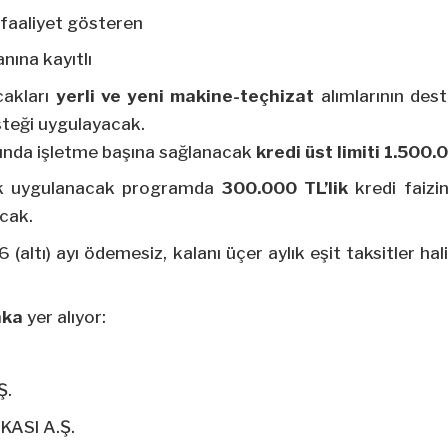
faaliyet gösteren
ına kayıtlı
cakları
yerli ve yeni makine-teçhizat
alımlarının des
steği uygulayacak.
nda işletme başına sağlanacak
kredi üst limiti 1.500.
arak uygulanacak programda
300.000 TL’lik
kredi faizi
cak.
 6 (altı) ayı ödemesiz, kalanı üçer aylık eşit taksitler 
nka
yer alıyor:
Ş.
KASI A.Ş.