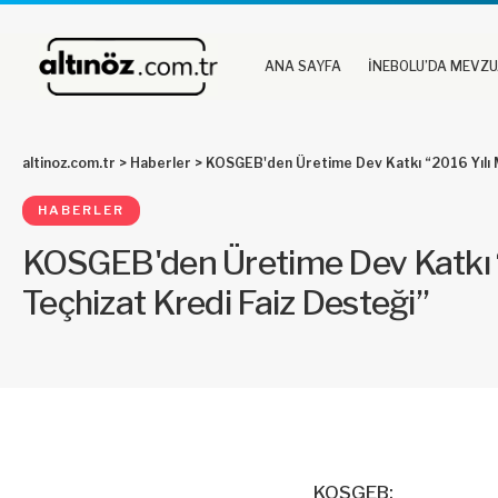
ANA SAYFA
İNEBOLU’DA MEVZ
altinoz.com.tr
>
Haberler
>
KOSGEB'den Üretime Dev Katkı “2016 Yılı M
HABERLER
KOSGEB'den Üretime Dev Katkı 
Teçhizat Kredi Faiz Desteği”
KOSGEB;