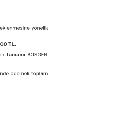
teklenmesine yönelik
000 TL.
nin
tamamı
KOSGEB
halinde ödemeli toplam