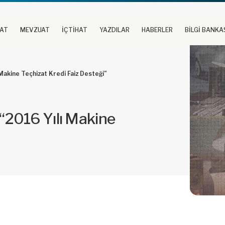
UAT
MEVZUAT
İÇTİHAT
YAZDILAR
HABERLER
BİLGİ BANKA
akine Teçhizat Kredi Faiz Desteği”
“2016 Yılı Makine