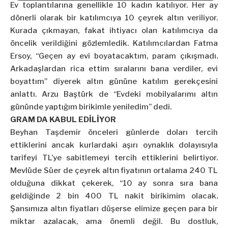
Ev toplantılarına genellikle 10 kadın katılıyor. Her ay
dönerli olarak bir katılımcıya 10 çeyrek altın veriliyor.
Kurada çıkmayan, fakat ihtiyacı olan katılımcıya da
öncelik verildiğini gözlemledik. Katılımcılardan Fatma
Ersoy, “Geçen ay evi boyatacaktım, param çıkışmadı.
Arkadaşlardan rica ettim sıralarını bana verdiler, evi
boyattım” diyerek altın gününe katılım gerekçesini
anlattı. Arzu Baştürk de “Evdeki mobilyalarımı altın
gününde yaptığım birikimle yeniledim” dedi.
GRAM DA KABUL EDİLİYOR
Beyhan Taşdemir önceleri günlerde doları tercih
ettiklerini ancak kurlardaki aşırı oynaklık dolayısıyla
tarifeyi TL’ye sabitlemeyi tercih ettiklerini belirtiyor.
Mevlüde Süer de çeyrek altın fiyatının ortalama 240 TL
olduğuna dikkat çekerek, “10 ay sonra sıra bana
geldiğinde 2 bin 400 TL nakit birikimim olacak.
Şansımıza altın fiyatları düşerse elimize geçen para bir
miktar azalacak, ama önemli değil. Bu dostluk,