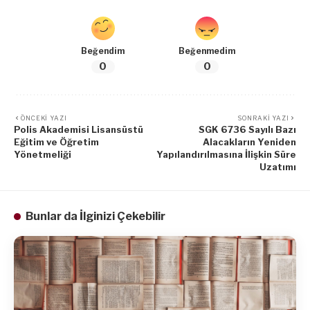
Beğendim
Beğenmedim
0
0
ÖNCEKI YAZI
SONRAKI YAZI
Polis Akademisi Lisansüstü
SGK 6736 Sayılı Bazı
Eğitim ve Öğretim
Alacakların Yeniden
Yönetmeliği
Yapılandırılmasına İlişkin Süre
Uzatımı
Bunlar da İlginizi Çekebilir