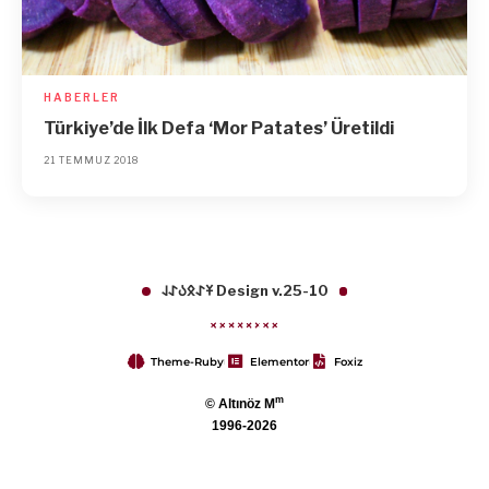
HABERLER
Türkiye’de İlk Defa ‘Mor Patates’ Üretildi
21 TEMMUZ 2018
𐱁𐰀𐰋𐰉𐰀𐰞 Design v.25-10
Theme-Ruby
Elementor
Foxiz
m
© Altınöz M
1996-2026