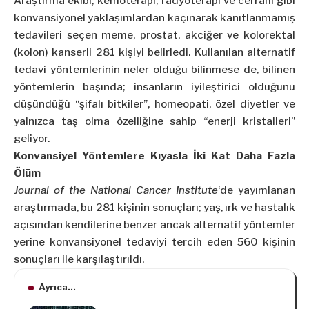
Araştırma ekibi; kemoterapi, radyoterapi ve cerrahi gibi
konvansiyonel yaklaşımlardan kaçınarak kanıtlanmamış
tedavileri seçen meme, prostat, akciğer ve kolorektal
(kolon) kanserli 281 kişiyi belirledi. Kullanılan alternatif
tedavi yöntemlerinin neler olduğu bilinmese de, bilinen
yöntemlerin başında; insanların iyileştirici olduğunu
düşündüğü “şifalı bitkiler”, homeopati, özel diyetler ve
yalnızca taş olma özelliğine sahip “enerji kristalleri”
geliyor.
Konvansiyel Yöntemlere Kıyasla İki Kat Daha Fazla
Ölüm
Journal of the National Cancer Institute
‘de yayımlanan
araştırmada, bu 281 kişinin sonuçları; yaş, ırk ve hastalık
açısından kendilerine benzer ancak alternatif yöntemler
yerine konvansiyonel tedaviyi tercih eden 560 kişinin
sonuçları ile karşılaştırıldı.
Ayrıca...