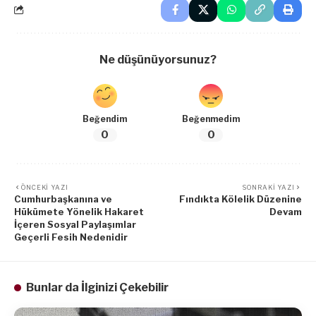
Ne düşünüyorsunuz?
Beğendim
Beğenmedim
0
0
ÖNCEKI YAZI
SONRAKI YAZI
Cumhurbaşkanına ve
Fındıkta Kölelik Düzenine
Hükümete Yönelik Hakaret
Devam
İçeren Sosyal Paylaşımlar
Geçerli Fesih Nedenidir
Bunlar da İlginizi Çekebilir