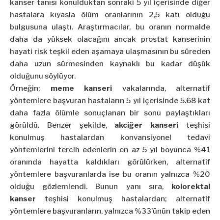
kanser tanısı konulduktan sonraki 5 yıl içerisinde diğer
hastalara kıyasla ölüm oranlarının 2,5 katı olduğu
bulgusuna ulaştı. Araştırmacılar, bu oranın normalde
daha da yüksek olacağını ancak prostat kanserinin
hayati risk teşkil eden aşamaya ulaşmasının bu süreden
daha uzun sürmesinden kaynaklı bu kadar düşük
olduğunu söylüyor.
Örneğin;
meme kanseri
vakalarında, alternatif
yöntemlere başvuran hastaların 5 yıl içerisinde 5.68 kat
daha fazla ölümle sonuçlanan bir sonu paylaştıkları
görüldü. Benzer şekilde,
akciğer kanseri
teşhisi
konulmuş hastalardan konvansiyonel tedavi
yöntemlerini tercih edenlerin en az 5 yıl boyunca %41
oranında hayatta kaldıkları görülürken, alternatif
yöntemlere başvuranlarda ise bu oranın yalnızca %20
olduğu gözlemlendi. Bunun yanı sıra,
kolorektal
kanser
teşhisi konulmuş hastalardan; alternatif
yöntemlere başvuranların, yalnızca %33’ünün takip eden