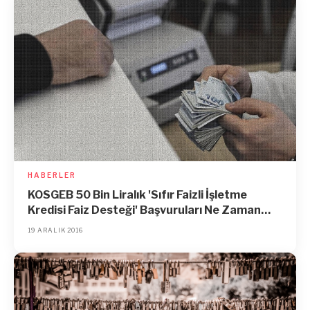
HABERLER
KOSGEB 50 Bin Liralık 'Sıfır Faizli İşletme
Kredisi Faiz Desteği' Başvuruları Ne Zaman
Başlıyor?
19 ARALIK 2016