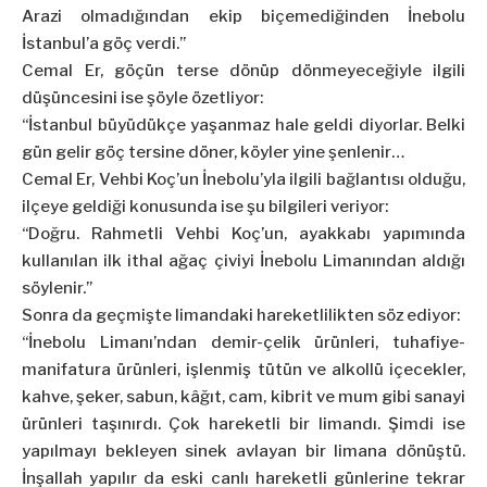
Arazi olmadığından ekip biçemediğinden İnebolu
İstanbul’a göç verdi.”
Cemal Er, göçün terse dönüp dönmeyeceğiyle ilgili
düşüncesini ise şöyle özetliyor:
“İstanbul büyüdükçe yaşanmaz hale geldi diyorlar. Belki
gün gelir göç tersine döner, köyler yine şenlenir…
Cemal Er, Vehbi Koç’un İnebolu’yla ilgili bağlantısı olduğu,
ilçeye geldiği konusunda ise şu bilgileri veriyor:
“Doğru. Rahmetli Vehbi Koç’un, ayakkabı yapımında
kullanılan ilk ithal ağaç çiviyi İnebolu Limanından aldığı
söylenir.”
Sonra da geçmişte limandaki hareketlilikten söz ediyor:
“İnebolu Limanı’ndan demir-çelik ürünleri, tuhafiye-
manifatura ürünleri, işlenmiş tütün ve alkollü içecekler,
kahve, şeker, sabun, kâğıt, cam, kibrit ve mum gibi sanayi
ürünleri taşınırdı. Çok hareketli bir limandı. Şimdi ise
yapılmayı bekleyen sinek avlayan bir limana dönüştü.
İnşallah yapılır da eski canlı hareketli günlerine tekrar