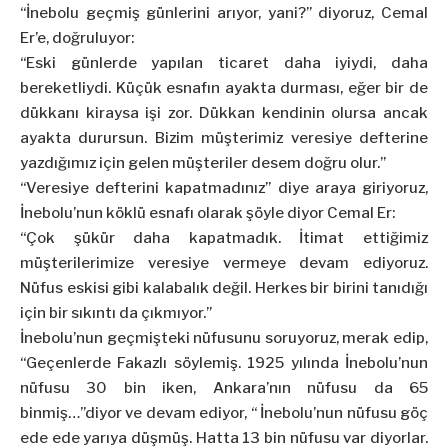
“İnebolu geçmiş günlerini arıyor, yani?” diyoruz, Cemal
Er’e, doğruluyor:
“Eski günlerde yapılan ticaret daha iyiydi, daha
bereketliydi. Küçük esnafın ayakta durması, eğer bir de
dükkanı kiraysa işi zor. Dükkan kendinin olursa ancak
ayakta durursun. Bizim müşterimiz veresiye defterine
yazdığımız için gelen müşteriler desem doğru olur.”
“Veresiye defterini kapatmadınız” diye araya giriyoruz,
İnebolu’nun köklü esnafı olarak şöyle diyor Cemal Er:
“Çok şükür daha kapatmadık. İtimat ettiğimiz
müşterilerimize veresiye vermeye devam ediyoruz.
Nüfus eskisi gibi kalabalık değil. Herkes bir birini tanıdığı
için bir sıkıntı da çıkmıyor.”
İnebolu’nun geçmişteki nüfusunu soruyoruz, merak edip,
“Geçenlerde Fakazlı söylemiş. 1925 yılında İnebolu’nun
nüfusu 30 bin iken, Ankara’nın nüfusu da 65
binmiş…”diyor ve devam ediyor, “ İnebolu’nun nüfusu göç
ede ede yarıya düşmüş. Hatta 13 bin nüfusu var diyorlar.