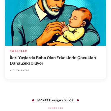
HABERLER
İleri Yaşlarda Baba Olan Erkeklerin Çocukları
Daha Zeki Oluyor
10 MAYIS 2025
𐱁𐰀𐰋𐰉𐰀𐰞 Design v.25-10