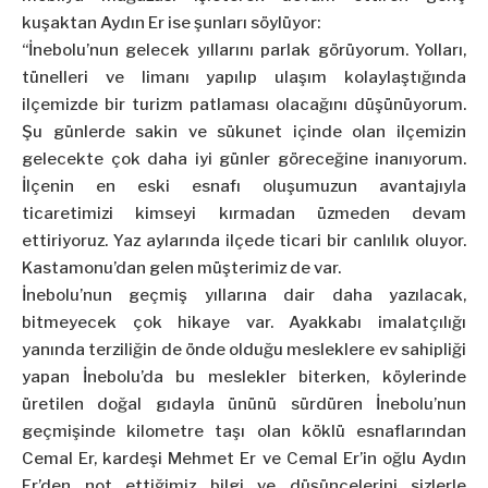
kuşaktan Aydın Er ise şunları söylüyor:
“İnebolu’nun gelecek yıllarını parlak görüyorum. Yolları,
tünelleri ve limanı yapılıp ulaşım kolaylaştığında
ilçemizde bir turizm patlaması olacağını düşünüyorum.
Şu günlerde sakin ve sükunet içinde olan ilçemizin
gelecekte çok daha iyi günler göreceğine inanıyorum.
İlçenin en eski esnafı oluşumuzun avantajıyla
ticaretimizi kimseyi kırmadan üzmeden devam
ettiriyoruz. Yaz aylarında ilçede ticari bir canlılık oluyor.
Kastamonu’dan gelen müşterimiz de var.
İnebolu’nun geçmiş yıllarına dair daha yazılacak,
bitmeyecek çok hikaye var. Ayakkabı imalatçılığı
yanında terziliğin de önde olduğu mesleklere ev sahipliği
yapan İnebolu’da bu meslekler biterken, köylerinde
üretilen doğal gıdayla ününü sürdüren İnebolu’nun
geçmişinde kilometre taşı olan köklü esnaflarından
Cemal Er, kardeşi Mehmet Er ve Cemal Er’in oğlu Aydın
Er’den not ettiğimiz bilgi ve düşüncelerini sizlerle