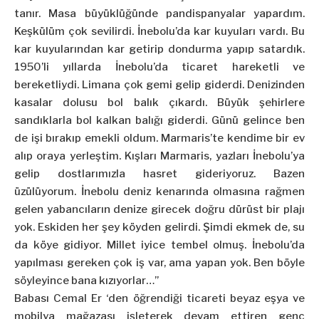
tanır. Masa büyüklüğünde pandispanyalar yapardım.
Keşkülüm çok sevilirdi. İnebolu’da kar kuyuları vardı. Bu
kar kuyularından kar getirip dondurma yapıp satardık.
1950’li yıllarda İnebolu’da ticaret hareketli ve
bereketliydi. Limana çok gemi gelip giderdi. Denizinden
kasalar dolusu bol balık çıkardı. Büyük şehirlere
sandıklarla bol kalkan balığı giderdi. Günü gelince ben
de işi bırakıp emekli oldum. Marmaris’te kendime bir ev
alıp oraya yerleştim. Kışları Marmaris, yazları İnebolu’ya
gelip dostlarımızla hasret gideriyoruz. Bazen
üzülüyorum. İnebolu deniz kenarında olmasına rağmen
gelen yabancıların denize girecek doğru dürüst bir plajı
yok. Eskiden her şey köyden gelirdi. Şimdi ekmek de, su
da köye gidiyor. Millet iyice tembel olmuş. İnebolu’da
yapılması gereken çok iş var, ama yapan yok. Ben böyle
söyleyince bana kızıyorlar…”
Babası Cemal Er ‘den öğrendiği ticareti beyaz eşya ve
mobilya mağazası işleterek devam ettiren genç