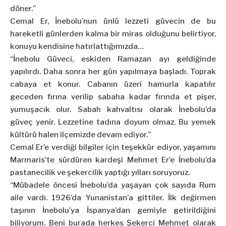
döner.”
Cemal Er, İnebolu’nun ünlü lezzeti güvecin de bu
hareketli günlerden kalma bir miras olduğunu belirtiyor,
konuyu kendisine hatırlattığımızda…
“İnebolu Güveci, eskiden Ramazan ayı geldiğinde
yapılırdı. Daha sonra her gün yapılmaya başladı. Toprak
cabaya et konur. Cabanın üzeri hamurla kapatılır
geceden fırına verilip sabaha kadar fırında et pişer,
yumuşacık olur. Sabah kahvaltısı olarak İnebolu’da
güveç yenir. Lezzetine tadına doyum olmaz. Bu yemek
kültürü halen ilçemizde devam ediyor.”
Cemal Er’e verdiği bilgiler için teşekkür ediyor, yaşamını
Marmaris’te sürdüren kardeşi Mehmet Er’e İnebolu’da
pastanecilik ve şekercilik yaptığı yılları soruyoruz.
“Mübadele öncesi İnebolu’da yaşayan çok sayıda Rum
aile vardı. 1926’da Yunanistan’a gittiler. İlk değirmen
taşının İnebolu’ya İspanya’dan gemiyle getirildiğini
biliyorum. Beni burada herkes Şekerci Mehmet olarak