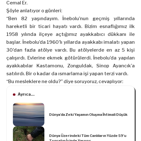
Cemal Er.
Şöyle anlatıyor o günleri:
“Ben 82 yaşındayım. İnebolu’nun geçmiş yıllarında
hareketli bir ticari hayatı vardı. Bizim esnaflığımız ilk
1958 yılında ilçeye açtığımız ayakkabıcı dükkanı ile
başlar. İnebolu’da 1960’lı yıllarda ayakkabı imalatı yapan
30’dan fazla atölye vardı. Bu atölyelerde en az 5 kişi
çalışırdı. Evlerine ekmek götürülerdi. İnebolu’da yapılan
ayakkabılar Kastamonu, Zonguldak, Sinop Ayancık’a
satılırdı. Bir o kadar da ısmarlama işi yapan terzi vardı.
“Bu mesleklere ne oldu?” diye soruyoruz, cevaplıyor:
Ayrıca...
Dünya’da Zeki Yaşamın Oluşma İhtimali Düşük
Dünya Üzerindeki Tüm Canlıların Yüzde 59’u
Toprağın İçinde Yaşıyor