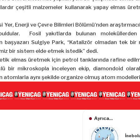
yıllardır çeşitli malzemeler kullanarak yapay elmas üre
i Yer, Enerji ve Çevre Bilimleri Bölümü’nden araştırmacı
uldular. Fosil yakıtlarda bulunan moleküllerde
ın başyazarı Sulgiye Park, “Katalizör olmadan tek bi
iz bir sistem elde etmek istedik” dedi.
etik elmas üretmek için petrol tanklarında rafine edilmiş
lü bir mikroskopla inceleyen ekip, diamondoid olarak
ran atomlarla aynı şekilde organize olmuş atom modelleri
Ayrıca...
İnebol