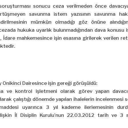
n soruşturması sonucu ceza verilmeden önce davacıya
rtüşmeyen savunma istem yazısının savunma hakkın
ndirilmesinin mümkün olmadığı göz önüne alındığ
n cezada hukuka uyarlık bulunmadığından dava konusu iş
, İdare mahkemesince işin esasına girilerek verilen re
ktedir.
 Onikinci Dairesince işin gereği görüşüldü:
ma ve kontrol işletmeni olarak görev yapan davacı
rak çalıştığı dönemde yapılan ihalelerin incelenmesi 
maddesi uyarınca 3 yıl kademe ilerlemesinin durdu
lişkin İl Disiplin Kurulu’nun 22.03.2012 tarih ve 3 sa