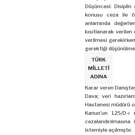
Düşüncesi: Disipli
konusu ceza ile ö
anlamında değerle
kısıtlanarak verile
verilmesi gerekirken
gerektiği düşünülme
TÜRK
MİLLETİ
ADINA
Karar veren Danıştay
Dava; veri hazırla
Hastanesi müdürü ola
Kanun’un 125/D-ı 
cezalandırılmasına i
istemiyle açılmıştır.