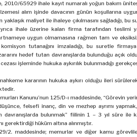
 2010/65929 ihale kayıt numaralı yoğun bakım ünitesi 
zemesi alım işinde davacının günün koşullarına uygu
n yaklaşık maliyet ile ihaleye çıkılmasını sağladığı, bu 
ayrıca ihale üzerine kalan firma tarafından teslimi 
 şartnameye uygun olmamasına rağmen tam ve eksiksiz 
omisyon tutanağını imzaladığı, bu suretle firmaya
 zararını hedef tutan davranışlarda bulunduğu açık old
 cezası işleminde hukuka aykırılık bulunmadığı gerekçe
mahkeme kararının hukuka aykırı olduğu ileri sürülere
tedir.
murları Kanunu’nun 125/D-ı maddesinde, “Görevin yerin
i düşünce, felsefi inanç, din ve mezhep ayrımı yapmak,
n davranışlarda bulunmak” fiilinin 1 – 3 yıl süre ile 
ı gerektirdiği hüküm altına alınmıştır.
129/2. maddesinde; memurlar ve diğer kamu görevlil