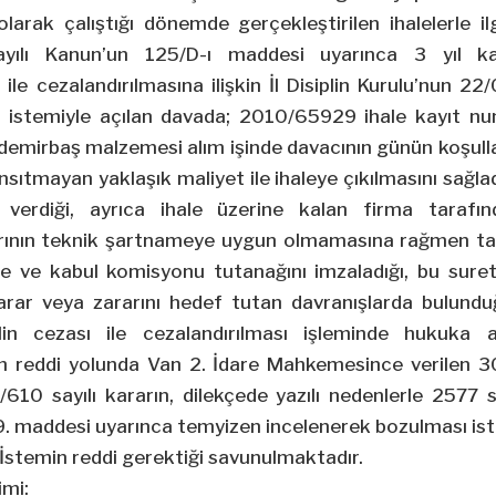
arak çalıştığı dönemde gerçekleştirilen ihalelerle ilg
ılı Kanun’un 125/D-ı maddesi uyarınca 3 yıl ka
ile cezalandırılmasına ilişkin İl Disiplin Kurulu’nun 22
tali istemiyle açılan davada; 2010/65929 ihale kayıt n
 demirbaş malzemesi alım işinde davacının günün koşul
ansıtmayan yaklaşık maliyet ile ihaleye çıkılmasını sağla
 verdiği, ayrıca ihale üzerine kalan firma tarafın
arının teknik şartnameye uygun olmamasına rağmen tam
ne ve kabul komisyonu tutanağını imzaladığı, bu sure
n yarar veya zararını hedef tutan davranışlarda bulund
in cezası ile cezalandırılması işleminde hukuka ay
n reddi yolunda Van 2. İdare Mahkemesince verilen 3
10 sayılı kararın, dilekçede yazılı nedenlerle 2577 s
. maddesi uyarınca temyizen incelenerek bozulması ist
İstemin reddi gerektiği savunulmaktadır.
imi: