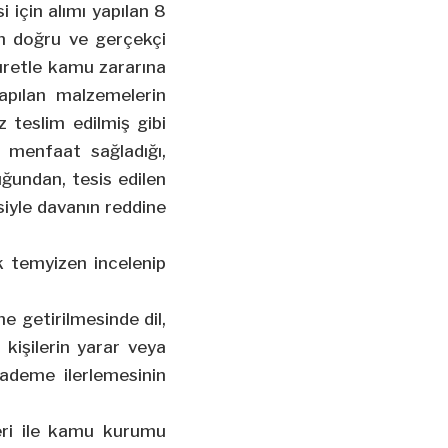
için alımı yapılan 8
n doğru ve gerçekçi
suretle kamu zararına
yapılan malzemelerin
teslim edilmiş gibi
 menfaat sağladığı,
uğundan, tesis edilen
siyle davanın reddine
k temyizen incelenip
e getirilmesinde dil,
 kişilerin yarar veya
kademe ilerlemesinin
eri ile kamu kurumu