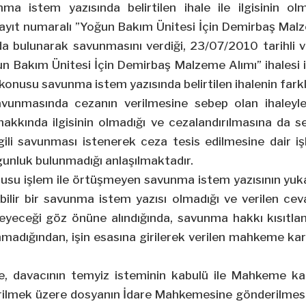
ma istem yazısında belirtilen ihale ile ilgisinin olma
yıt numaralı ”Yoğun Bakım Ünitesi İçin Demirbaş Malze
arda bulunarak savunmasını verdiği, 23/07/2010 tarihli
n Bakım Ünitesi İçin Demirbaş Malzeme Alımı” ihalesi il
onusu savunma istem yazısında belirtilen ihalenin farklı
vunmasında cezanın verilmesine sebep olan ihaleyle i
hakkında ilgisinin olmadığı ve cezalandırılmasına da 
lgili savunması istenerek ceza tesis edilmesine dair i
gunluk bulunmadığı anlaşılmaktadır.
su işlem ile örtüşmeyen savunma istem yazısının yukarı
ebilir bir savunma istem yazısı olmadığı ve verilen ce
eyeceği göz önüne alındığında, savunma hakkı kısıtla
madığından, işin esasına girilerek verilen mahkeme ka
e, davacının temyiz isteminin kabulü ile Mahkeme ka
erilmek üzere dosyanın İdare Mahkemesine gönderilmesin