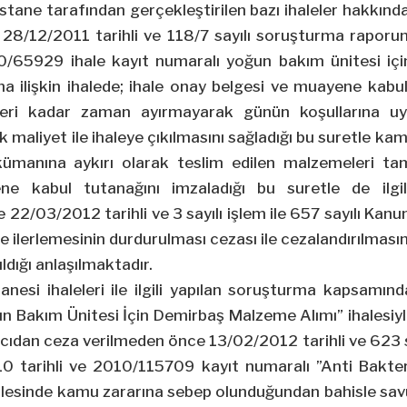
tane tarafından gerçekleştirilen bazı ihaleler hakkın
8/12/2011 tarihli ve 118/7 sayılı soruşturma raporund
0/65929 ihale kayıt numaralı yoğun bakım ünitesi iç
a ilişkin ihalede; ihale onay belgesi ve muayene kabu
teri kadar zaman ayırmayarak günün koşullarına uyg
 maliyet ile ihaleye çıkılmasını sağladığı bu suretle ka
kümanına aykırı olarak teslim edilen malzemeleri ta
ne kabul tutanağını imzaladığı bu suretle de ilg
e 22/03/2012 tarihli ve 3 sayılı işlem ile 657 sayılı Kan
 ilerlemesinin durdurulması cezası ile cezalandırılmasına 
ldığı anlaşılmaktadır.
anesi ihaleleri ile ilgili yapılan soruşturma kapsamı
 Bakım Ünitesi İçin Demirbaş Malzeme Alımı” ihalesiyle i
cıdan ceza verilmeden önce 13/02/2012 tarihli ve 623 
10 tarihli ve 2010/115709 kayıt numaralı ”Anti Bakt
lesinde kamu zararına sebep olunduğundan bahisle savu