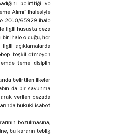
dığını belirttiği ve
me Alımı” ihalesiyle
 ve 2010/65929 ihale
e ilgili hususta ceza
 bir ihale olduğu, her
lgili açıklamalarda
sebep teşkil etmeyen
şlemde temel disiplin
da belirtilen ilkeler
vabın da bir savunma
narak verilen cezada
rarında hukuki isabet
rarının bozulmasına,
e, bu kararın tebliğ