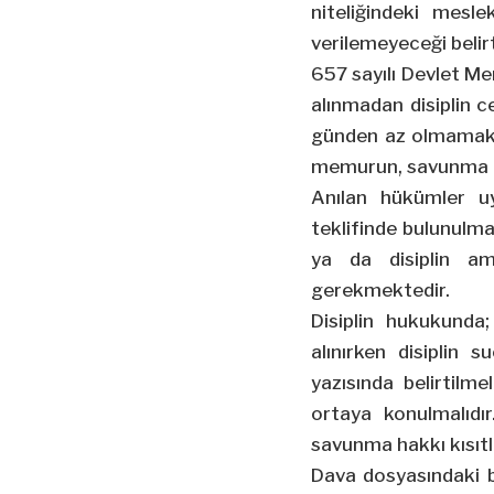
niteliğindeki mesl
verilemeyeceği belirt
657 sayılı Devlet 
alınmadan disiplin c
günden az olmamak ü
memurun, savunma ha
Anılan hükümler u
teklifinde bulunulm
ya da disiplin ami
gerekmektedir.
Disiplin hukukunda
alınırken disiplin
yazısında belirtilmel
ortaya konulmalıdı
savunma hakkı kısıtl
Dava dosyasındaki b