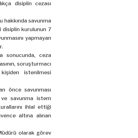
kça disiplin cezası
ru hakkında savunma
 disiplin kurulunun 7
savunmasını yapmayan
r.
ma sonucunda, ceza
asının, soruşturmacı
kişiden istenilmesi
adan önce savunması
li ve savunma istem
rallarını ihlal ettiği
vence altına alınan
 Müdürü olarak görev