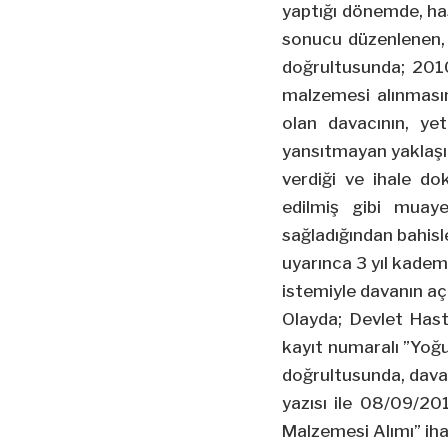
yaptığı dönemde, has
sonucu düzenlenen, 2
doğrultusunda; 201
malzemesi alınmasın
olan davacının, ye
yansıtmayan yaklaşık
verdiği ve ihale do
edilmiş gibi muaye
sağladığından bahisl
uyarınca 3 yıl kademe
istemiyle davanın açı
Olayda; Devlet Hast
kayıt numaralı ”Yoğun
doğrultusunda, dava
yazısı ile 08/09/20
Malzemesi Alımı” iha