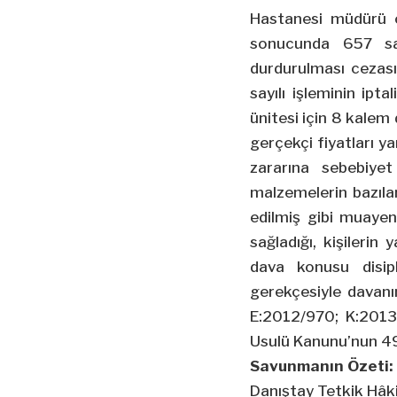
Hastanesi müdürü ol
sonucunda 657 say
durdurulması cezası 
sayılı işleminin ip
ünitesi için 8 kalem
gerçekçi fiyatları y
zararına sebebiyet
malzemelerin bazıl
edilmiş gibi muaye
sağladığı, kişileri
dava konusu disipl
gerekçesiyle davanı
E:2012/970; K:2013/6
Usulü Kanunu’nun 49
Savunmanın Özeti:
Danıştay Tetkik Hâk