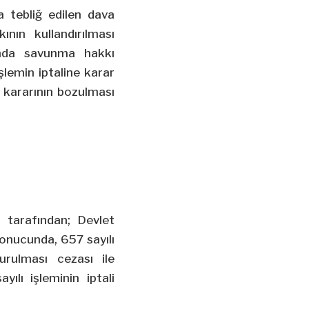
 tebliğ edilen dava
ın kullandırılması
ında savunma hakkı
lemin iptaline karar
t kararının bozulması
 tarafından; Devlet
sonucunda, 657 sayılı
rulması cezası ile
yılı işleminin iptali