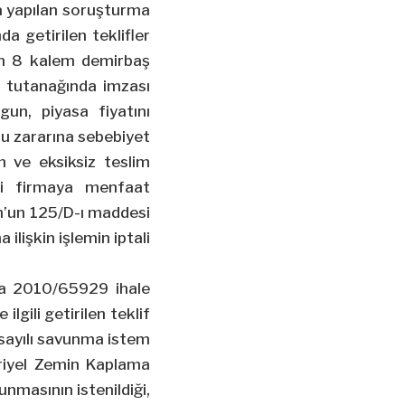
da yapılan soruşturma
a getirilen teklifler
in 8 kalem demirbaş
l tutanağında imzası
un, piyasa fiyatını
mu zararına sebebiyet
m ve eksiksiz teslim
ili firmaya menfaat
un’un 125/D-ı maddesi
ilişkin işlemin iptali
nda 2010/65929 ihale
lgili getirilen teklif
sayılı savunma istem
eriyel Zemin Kaplama
nmasının istenildiği,