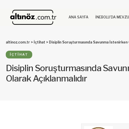
ANA SAYFA
İNEBOLU’DA MEVZ
altinoz.com.tr
>
İçtihat
>
Disiplin Soruşturmasında Savunma İstenirken 
İÇTIHAT
Disiplin Soruşturmasında Savun
Olarak Açıklanmalıdır