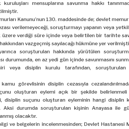
ek kuruluşları mensuplarına savunma hakkı tanınmadı
ilmiştir.
Memurları Kanunu’nun 130. maddesinde de; devlet memu
ezası verilemeyeceği, soruşturmayı yapanın veya yetkili
zere verdiği süre içinde veya belirtilen bir tarihte 
kkından vazgeçmiş sayılacağı hükmüne yer verilmişti
yarınca soruşturulan hakkında yürütülen soruştur
ası durumunda, en az yedi gün içinde savunmasını sunm
ri veya disiplin kurulu tarafından, soruşturulan 
; kamu görevlisinin disiplin cezasıyla cezalandırılm
 suçunu oluşturan eylemi açık bir şekilde belirlenme
i, disiplin suçunu oluşturan eyleminin hangi disiplin ku
r. Aksi durumda soruşturulan kişinin Anayasa ile gü
anmış olacaktır.
ilgi ve belgelerin incelenmesinden; Devlet Hastanesi