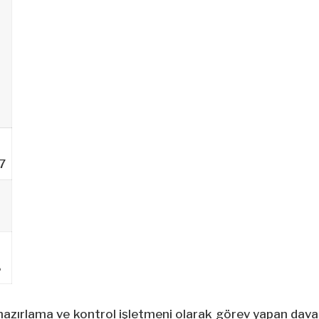
7
1
6
hazırlama ve kontrol işletmeni olarak görev yapan dava