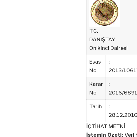
T.C.
DANIŞTAY
Onikinci Dairesi
Esas
:
No
2013/1061
Karar
:
No
2016/689
Tarih
:
28.12.201
İÇTİHAT METNİ
İstemin Özeti:
Veri 