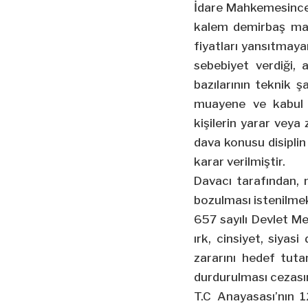
İdare Mahkemesince,
kalem demirbaş mal
fiyatları yansıtmaya
sebebiyet verdiği, 
bazılarının teknik
muayene ve kabul k
kişilerin yarar veya
dava konusu disiplin
karar verilmiştir.
Davacı tarafından, 
bozulması istenilmek
657 sayılı Devlet Me
ırk, cinsiyet, siyas
zararını hedef tuta
durdurulması cezasın
T.C Anayasası’nın 