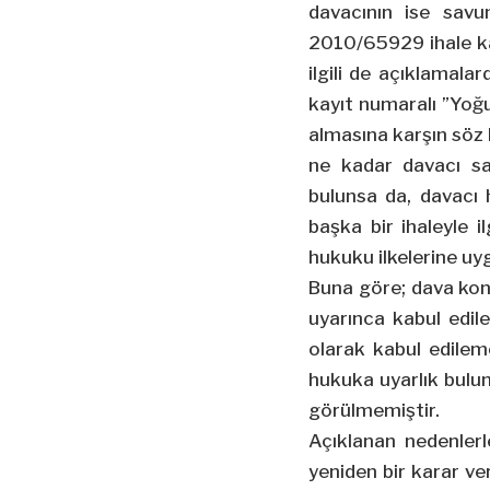
davacının ise savun
2010/65929 ihale ka
ilgili de açıklamal
kayıt numaralı ”Yoğu
almasına karşın söz k
ne kadar davacı sa
bulunsa da, davacı 
başka bir ihaleyle i
hukuku ilkelerine uy
Buna göre; dava konu
uyarınca kabul edil
olarak kabul edilem
hukuka uyarlık bulun
görülmemiştir.
Açıklanan nedenlerl
yeniden bir karar v