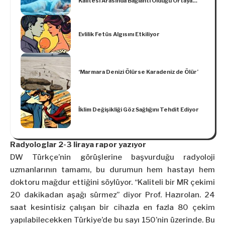
Kalitesi Arasında Bağlantı Olduğu Ortaya
Çıktı
Evlilik Fetüs Algısını Etkiliyor
‘Marmara Denizi Ölürse Karadeniz de Ölür’
İklim Değişikliği Göz Sağlığını Tehdit Ediyor
Rady
ologlar 2-3 liraya rapor yazıyor
DW Türkçe’nin görüşlerine başvurduğu radyoloji
uzmanlarının tamamı, bu durumun hem hastayı hem
doktoru mağdur ettiğini söylüyor. “Kaliteli bir MR çekimi
20 dakikadan aşağı sürmez” diyor Prof. Hazırolan. 24
saat kesintisiz çalışan bir cihazla en fazla 80 çekim
yapılabilecekken Türkiye’de bu sayı 150’nin üzerinde. Bu