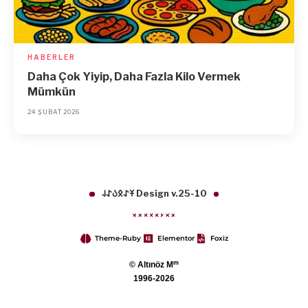
HABERLER
Daha Çok Yiyip, Daha Fazla Kilo Vermek
Mümkün
24 ŞUBAT 2026
𐱁𐰀𐰋𐰉𐰀𐰞 Design v.25-10
Theme-Ruby
Elementor
Foxiz
m
© Altınöz M
1996-2026