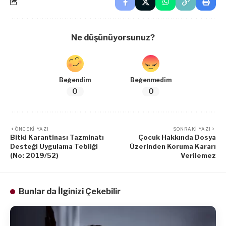
Ne düşünüyorsunuz?
Beğendim
Beğenmedim
0
0
ÖNCEKI YAZI
SONRAKI YAZI
Bitki Karantinası Tazminatı
Çocuk Hakkında Dosya
Desteği Uygulama Tebliği
Üzerinden Koruma Kararı
(No: 2019/52)
Verilemez
Bunlar da İlginizi Çekebilir