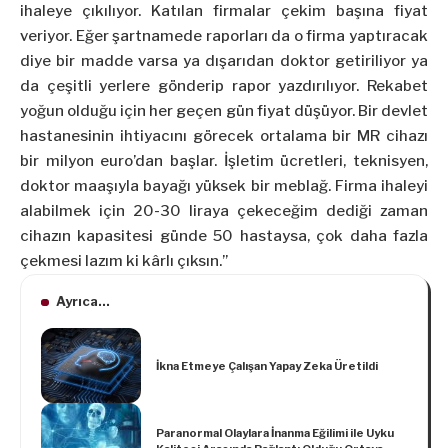
ihaleye çıkılıyor. Katılan firmalar çekim başına fiyat
veriyor. Eğer şartnamede raporları da o firma yaptıracak
diye bir madde varsa ya dışarıdan doktor getiriliyor ya
da çeşitli yerlere gönderip rapor yazdırılıyor. Rekabet
yoğun olduğu için her geçen gün fiyat düşüyor. Bir devlet
hastanesinin ihtiyacını görecek ortalama bir MR cihazı
bir milyon euro’dan başlar. İşletim ücretleri, teknisyen,
doktor maaşıyla bayağı yüksek bir meblağ. Firma ihaleyi
alabilmek için 20-30 liraya çekeceğim dediği zaman
cihazın kapasitesi günde 50 hastaysa, çok daha fazla
çekmesi lazım ki kârlı çıksın.”
Ayrıca...
İkna Etmeye Çalışan Yapay Zeka Üretildi
Paranormal Olaylara İnanma Eğilimi ile Uyku