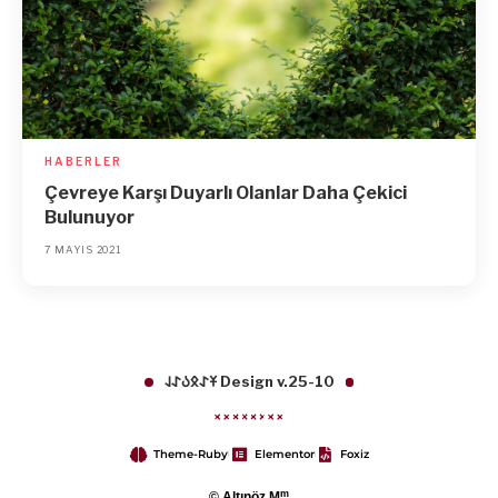
HABERLER
Çevreye Karşı Duyarlı Olanlar Daha Çekici
Bulunuyor
7 MAYIS 2021
𐱁𐰀𐰋𐰉𐰀𐰞 Design v.25-10
Theme-Ruby
Elementor
Foxiz
m
© Altınöz M