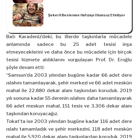
Şekerli Beslenme Hafızayı Olumsuz Etkiliyor
Batı Karadeniz’deki, bu illerde taşkınlarla mücadele
anlamında sadece bu 25 adet tesisi inşa
etmeyeceklerini ve daha önce bu mücadele için birçok
tesisi hizmete aldıklarını vurgulayan Prof. Dr. Eroğlu
şöyle devam etti:
“Samsun’da 2003 yılından bugüne kadar 66 adet dere
ıslahını tamamlayarak, şehir merkezi ve 66 adet meskûn
mahal ile 22.880 dekar alanı taşkından koruduk. 2019
yılı sonuna kadar 55 derenin ıslahını daha tamamlayarak
66 adet meskun mahal, 151 tesis ve 3.306 dekar alanı
taşkından koruyacağız.
Tokat’ta ise 2003 yılından bugüne kadar 116 adet dere
ıslahı tamamladık ve şehir merkezini, 118 adet meskûn
mahal ile 5.920 dekar alanı taşkınlardan koruduk. 2019