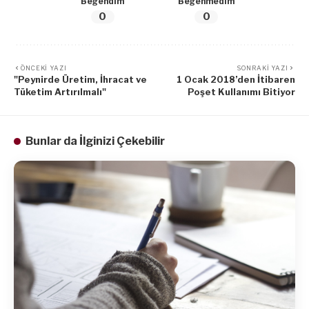
Beğendim
Beğenmedim
0
0
ÖNCEKI YAZI
SONRAKI YAZI
"Peynirde Üretim, İhracat ve
1 Ocak 2018’den İtibaren
Tüketim Artırılmalı"
Poşet Kullanımı Bitiyor
Bunlar da İlginizi Çekebilir