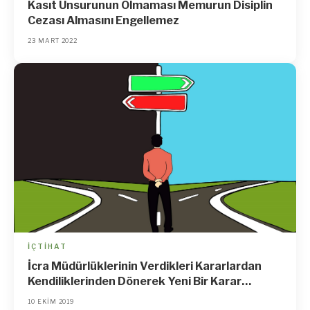
Kasıt Unsurunun Olmaması Memurun Disiplin
Cezası Almasını Engellemez
23 MART 2022
İÇTIHAT
İcra Müdürlüklerinin Verdikleri Kararlardan
Kendiliklerinden Dönerek Yeni Bir Karar
Vermeleri Mümkün Değildir
10 EKIM 2019