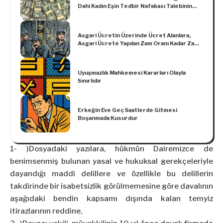
Mümkün Bulunmaktadır
Dahi Kadın Eşin Tedbir Nafakası Talebinin
Kabulü Gerekir
Asgari Ücretin Üzerinde Ücret Alanlara,
Asgari Ücrete Yapılan Zam Oranı Kadar Zam
Yapma Zorunluluğu Yoktur
Uyuşmazlık Mahkemesi Kararları Olayla
Sınırlıdır
Erkeğin Eve Geç Saatlerde Gitmesi
Boşanmada Kusurdur
1- )Dosyadaki yazılara, hükmün Dairemizce de
benimsenmiş bulunan yasal ve hukuksal gerekçeleriyle
dayandığı maddi delillere ve özellikle bu delillerin
takdirinde bir isabetsizlik görülmemesine göre davalının
aşağıdaki bendin kapsamı dışında kalan temyiz
itirazlarının reddine,