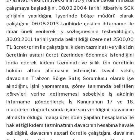
2- )Davacı vekili, müvekkilinin 10 yıl önce davalı firmada
çalışmaya başladığını, 08.03.2004 tarihi itibariyle SGK
girişinin yapıldığını, işyerinde bölge müdürü olarak
çalıştığını, 06.08.2013 tarihinde çekilen ihtarname ile
ihbar öneli verilerek iş sözleşmesinin feshedildiğini,
30.09.2011 tarihli yazıda belirtildiği üzere net 2500,00
TL ücret+prim ile çalıştığını, kıdem tazminatı ve yıllık izin
ücretinin asgari ücret üzerinden ödenmek istendiğini
iddia ederek kıdem tazminatı ve yıllık izin ücretinin
hüküm altına alınmasını istemiştir. Davalı vekili,
davacının Trabzon Bölge Satış Sorumlusu olarak işe
alındığını, işini yapmaması, görev tanımında belirtilen
görevleri yerine getirmemesi sebebiyle iş akdinin
ihtarname gönderilerek İş Kanununun 17 ve 18.
maddeleri doğrultusunda işine son verildiğini, davacının
almakta olduğu maaşı üzerinden yapılan hesaplama ile
hak ettiği kıdem tazminatının davacının hesabına havale
edildiğini, davacının asgari ücretle çalıştığını, davalının