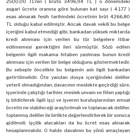
2500,00 TL’nin ( brütü 3496,94 TL ) o dönemdeki
asgari ücrete oranına göre bulunan kat sayı ( 4.177 )
esas alınarak fesih tarihindeki ücretinin brüt 4266,80
TL olduğu kabul edilmiştir. Ancak davalı vekili bu belge
içeriğini kabul etmediği gibi, bankadan yüksek miktarda
kredi alınması için verilen bu tür belgelere itibar
edilmemesi gerektiğini ileri sürmüştür. Sözü edilen
belgenin ilgili makama hitaben yazılması bunun kredi
alınması için verilen bir belge olduğunu göstermektedir.
Bu sebeple öncelikle bu belgenin aslı ilgili bankadan
getirtilmelidir. Öte yandan dosya içeriğindeki deliller
yeterli olmadığından, davacının meslekte geçirdiği süre,
işyerinde çalıştığı tarihler, meslek unvanı ve fiilen yaptığı
iş bildirilerek ilgili işçi ve işveren kuruluşlarından emsal
ücretin ne olabileceği araştırılmalı ve toplanacak deliller,
toplanmış deliller ile birlikte değerlendirilerek bir sonuca
gidilmeli; işçilik alacakları da bu ücret esas alınarak
hesaplanmalıdır. O halde davalının bu yönü amaçlayan