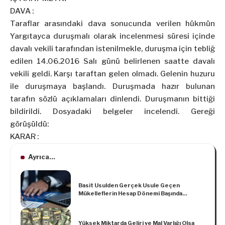
DAVA :
Taraflar arasındaki dava sonucunda verilen hükmün
Yargıtayca duruşmalı olarak incelenmesi süresi içinde
davalı vekili tarafından istenilmekle, duruşma için tebliğ
edilen 14.06.2016 Salı günü belirlenen saatte davalı
vekili geldi. Karşı taraftan gelen olmadı. Gelenin huzuru
ile duruşmaya başlandı. Duruşmada hazır bulunan
tarafın sözlü açıklamaları dinlendi. Duruşmanın bittiği
bildirildi. Dosyadaki belgeler incelendi. Gereği
görüşüldü:
KARAR :
Ayrıca...
Basit Usulden Gerçek Usule Geçen
Mükelleflerin Hesap Dönemi Başında
Çıkaracakları Envanterde Yer Alan Mallara
Ait Fatura ve Benzeri Vesikalarda
Gösterilen KDV’yi İndirim Konusu Yapmaları
Yüksek Miktarda Geliri ve Mal Varlığı Olsa