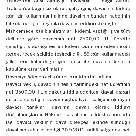
Trabzon’da ofisi olmayıp, davacının … bağlı olarak
Trabzon’da bağımsız olarak çalıştığını, davacının birkaç
gün izin kullanması halinde davalının bundan haberinin
bile olamadığını beyanla davanın reddini istemiştir.
Mahkemece, tanık anlatımları, kıdemi, yaptığı iş ve tüm
delillere göre davacının net 2500,00 TL ücretle
çalıştığı, iş sözleşmesinin kıdem tazminatı ödenmesini
gerektirecek şekilde feshedildiği, 89 gün kullanmadığı
yıllık izni bulunduğu gerekçesi ile davanın kısmen
kabulüne karar verilmiştir.
Davacıya ödenen aylık ücretin miktarı ihtilaflıdır.
Davacı vekili, davacının fesih tarihindeki net ücretinin
net 3500,00 TL olduğunu iddia ederken, davalı asgari
ücretle çalıştığını savunmuştur. İşyeri çalışanı olmayan
davacı tanıkları duyuma dayalı olarak iddiayı
doğrulamışlardır. Hükme esas alınan bilirkişi raporunda
ise, davacı vekilinin dava dilekçesi ekinde sunduğu
davalının kabul etmediği 30.9.2011 tarihli belgedeki net