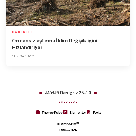
HABERLER
Ormansızlaştırma İklim Değişikliğini
Hızlandırıyor
17 NISAN 2021
𐱁𐰀𐰋𐰉𐰀𐰞 Design v.25-10
Theme-Ruby
Elementor
Foxiz
m
© Altınöz M
1996-2026