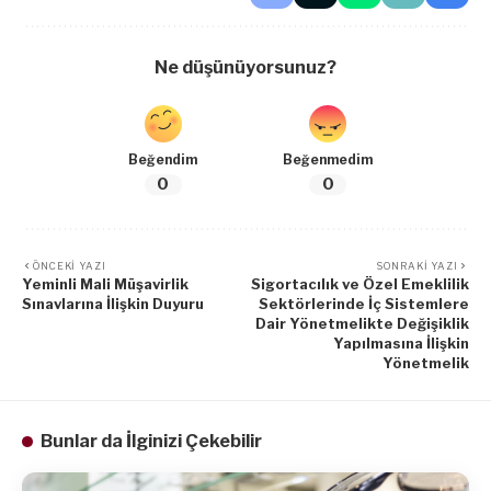
Ne düşünüyorsunuz?
Beğendim
Beğenmedim
0
0
ÖNCEKI YAZI
SONRAKI YAZI
Yeminli Mali Müşavirlik
Sigortacılık ve Özel Emeklilik
Sınavlarına İlişkin Duyuru
Sektörlerinde İç Sistemlere
Dair Yönetmelikte Değişiklik
Yapılmasına İlişkin
Yönetmelik
Bunlar da İlginizi Çekebilir