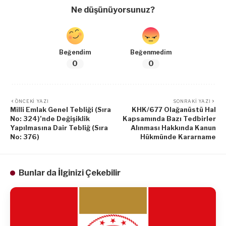
Ne düşünüyorsunuz?
Beğendim
Beğenmedim
0
0
ÖNCEKI YAZI
SONRAKI YAZI
Milli Emlak Genel Tebliği (Sıra
KHK/677 Olağanüstü Hal
No: 324)’nde Değişiklik
Kapsamında Bazı Tedbirler
Yapılmasına Dair Tebliğ (Sıra
Alınması Hakkında Kanun
No: 376)
Hükmünde Kararname
Bunlar da İlginizi Çekebilir