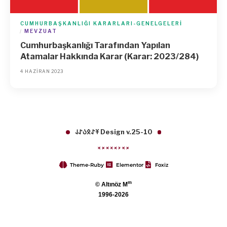
CUMHURBAŞKANLIĞI KARARLARI-GENELGELERI
MEVZUAT
Cumhurbaşkanlığı Tarafından Yapılan
Atamalar Hakkında Karar (Karar: 2023/284)
4 HAZIRAN 2023
𐱁𐰀𐰋𐰉𐰀𐰞 Design v.25-10
Theme-Ruby
Elementor
Foxiz
m
© Altınöz M
1996-2026