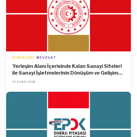
DIĞERLERI
MEVZUAT
Yerleşim Alanı İçerisinde Kalan Sanayi Siteleri
ile Sanayi İşletmelerinin Dönüşüm ve Gelişim
Projelerinin Kredilendirilmesi Hakkında
15 ŞUBAT 2018
Yönetmelik