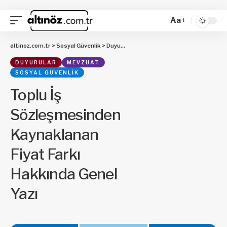
Aa
altinoz.com.tr
>
Sosyal Güvenlik
>
Duyurular
>
Toplu İş Sözleşmesinden Kayna
DUYURULAR
MEVZUAT
SOSYAL GÜVENLIK
Toplu İş
Sözleşmesinden
Kaynaklanan
Fiyat Farkı
Hakkında Genel
Yazı