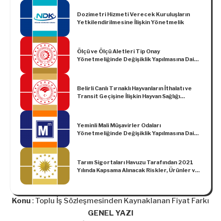
Dozimetri Hizmeti Verecek Kuruluşların
Yetkilendirilmesine İlişkin Yönetmelik
Ölçü ve Ölçü Aletleri Tip Onay
Yönetmeliğinde Değişiklik Yapılmasına Dair
Yönetmelik
Belirli Canlı Tırnaklı Hayvanların İthalatı ve
Transit Geçişine İlişkin Hayvan Sağlığı
Kurallarının Belirlenmesine Dair
Yönetmelikte Değişiklik Yapılmasına Dair
Yönetmelik
Yeminli Mali Müşavirler Odaları
Yönetmeliğinde Değişiklik Yapılmasına Dair
Yönetmelik
Tarım Sigortaları Havuzu Tarafından 2021
Yılında Kapsama Alınacak Riskler, Ürünler ve
Bölgeler ile Prim Desteği Oranlarına İlişkin
Karar (Karar Sayısı: 3205)
Konu
: Toplu İş Sözleşmesinden Kaynaklanan Fiyat Farkı
GENEL YAZI