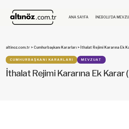
ANA SAYFA
İNEBOLU’DA MEVZ
altinoz.com.tr
>
Cumhurbaşkanı Kararları
>
İthalat Rejimi Kararına Ek K
CUMHURBAŞKANI KARARLARI
MEVZUAT
İthalat Rejimi Kararına Ek Karar 