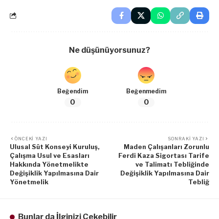
Ne düşünüyorsunuz?
Beğendim
Beğenmedim
0
0
ÖNCEKI YAZI
SONRAKI YAZI
Ulusal Süt Konseyi Kuruluş,
Maden Çalışanları Zorunlu
Çalışma Usul ve Esasları
Ferdi Kaza Sigortası Tarife
Hakkında Yönetmelikte
ve Talimatı Tebliğinde
Değişiklik Yapılmasına Dair
Değişiklik Yapılmasına Dair
Yönetmelik
Tebliğ
Bunlar da İlginizi Çekebilir