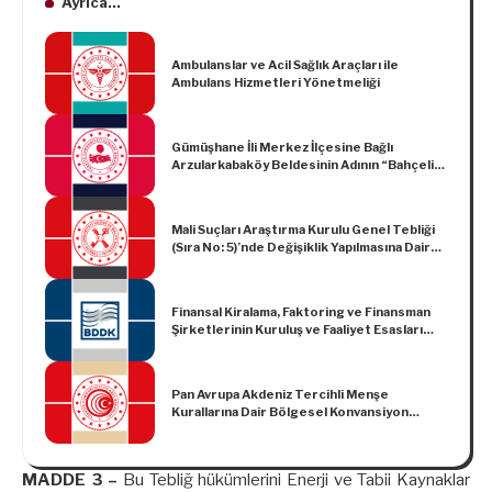
Ayrıca...
Ambulanslar ve Acil Sağlık Araçları ile
Ambulans Hizmetleri Yönetmeliği
Gümüşhane İli Merkez İlçesine Bağlı
Arzularkabaköy Beldesinin Adının “Bahçeli”
Olarak Değiştirilmesi Hakkında Karar
Mali Suçları Araştırma Kurulu Genel Tebliği
(Sıra No: 5)’nde Değişiklik Yapılmasına Dair
Tebliğ (Sıra No: 26)
Finansal Kiralama, Faktoring ve Finansman
Şirketlerinin Kuruluş ve Faaliyet Esasları
Hakkında Yönetmelikte Değişiklik
Yapılmasına Dair Yönetmelik
Pan Avrupa Akdeniz Tercihli Menşe
Kurallarına Dair Bölgesel Konvansiyon
Kapsamı Ticarette Eşyanın Tercihli
Menşeinin Tespiti Hakkında Yönetmelikte
Değişiklik Yapılmasına Dair Yönetmelik
MADDE 3 –
Bu Tebliğ hükümlerini Enerji ve Tabii Kaynaklar