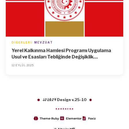
DIĞERLERI
MEVZUAT
Yerel Kalkınma Hamlesi Programı Uygulama
Usul ve Esasları Tebliğinde Değişiklik
Yapılmasına Dair Tebliğ
12 EYLÜL 2025
𐱁𐰀𐰋𐰉𐰀𐰞 Design v.25-10
Theme-Ruby
Elementor
Foxiz
m